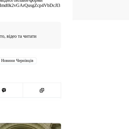
повідної онлайн-форми
tepHmd0k2vGArQusgZcp4VbDcJl3
о, відео та читати
#
Новини Чернівців