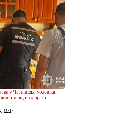
рка у Чернівцях: чоловіка
бивстві рідного брата
, 11:14