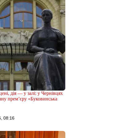
ені, дія — у залі: у Чернівцях
чну прем’єру «Буковинська
, 08:16