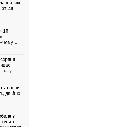
чання: які
шаться
0–16
не
ожному
8 серпня
риває
 знаку
сть: сонник
ть, двійню
обиле в
 купить