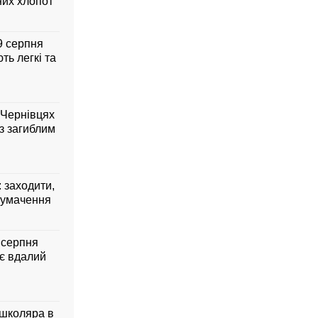
них хлопот
 9 серпня
ть легкі та
 Чернівцях
з загиблим
: заходити,
лумачення
7 серпня
ує вдалий
 школяра в