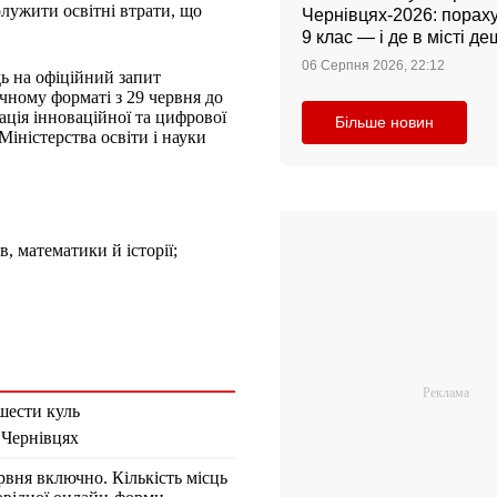
лужити освітні втрати, що
Чернівцях-2026: порахув
9 клас — і де в місті 
06 Серпня 2026, 22:12
дь на офіційний запит
чному форматі з 29 червня до
іація інноваційної та цифрової
Більше новин
ністерства освіти і науки
в, математики й історії;
 шести куль
 Чернівцях
ервня включно. Кількість місць