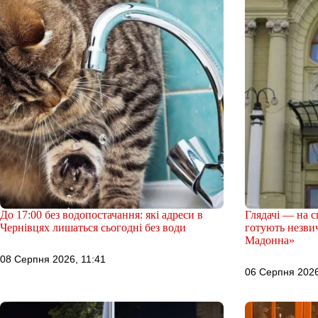
До 17:00 без водопостачання: які адреси в
Глядачі — на сц
Чернівцях лишаться сьогодні без води
готують незви
Мадонна»
08 Серпня 2026, 11:41
06 Серпня 2026