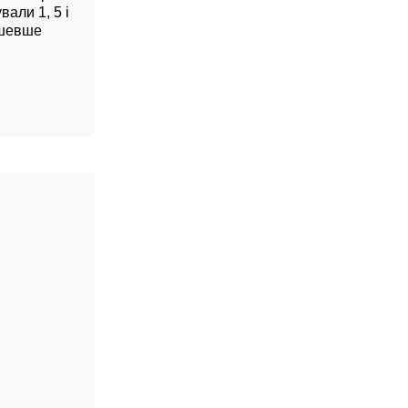
али 1, 5 і
дешевше