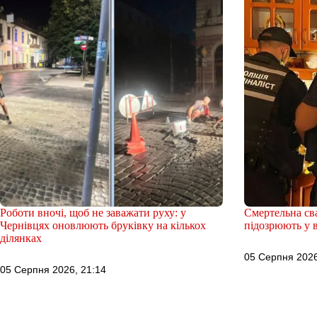
Роботи вночі, щоб не заважати руху: у
Смертельна сва
Чернівцях оновлюють бруківку на кількох
підозрюють у в
ділянках
05 Серпня 2026
05 Серпня 2026, 21:14