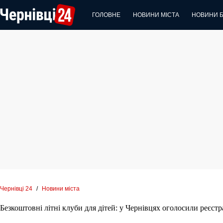
Перейти
до
ГОЛОВНЕ
НОВИНИ МІСТА
НОВИНИ 
вмісту
Чернівці 24
/
Новини міста
Безкоштовні літні клуби для дітей: у Чернівцях оголосили реєст