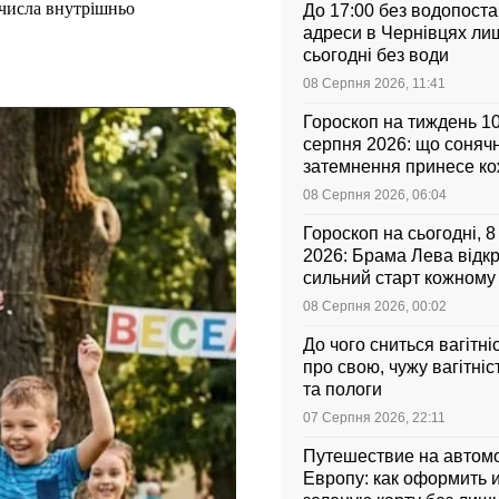
 числа внутрішньо
До 17:00 без водопоста
адреси в Чернівцях ли
сьогодні без води
08 Серпня 2026, 11:41
Гороскоп на тиждень 1
серпня 2026: що соняч
затемнення принесе к
знаку зодіаку
08 Серпня 2026, 06:04
Гороскоп на сьогодні, 
2026: Брама Лева відк
сильний старт кожному
зодіаку
08 Серпня 2026, 00:02
До чого сниться вагітні
про свою, чужу вагітніс
та пологи
07 Серпня 2026, 22:11
Путешествие на автом
Европу: как оформить и