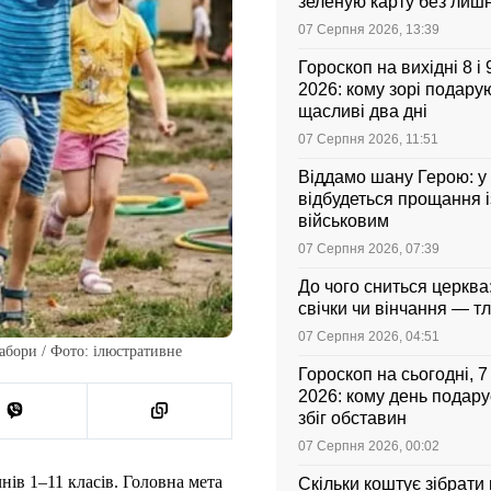
зеленую карту без лиш
07 Серпня 2026, 13:39
Гороскоп на вихідні 8 і
2026: кому зорі подарую
щасливі два дні
07 Серпня 2026, 11:51
Віддамо шану Герою: у
відбудеться прощання і
військовим
07 Серпня 2026, 07:39
До чого сниться церква
свічки чи вінчання — т
07 Серпня 2026, 04:51
табори / Фото: ілюстративне
Гороскоп на сьогодні, 
2026: кому день подар
збіг обставин
07 Серпня 2026, 00:02
ів 1–11 класів. Головна мета
Скільки коштує зібрати