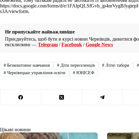
обмежена, тому батькам радять не зволікати із заповненням від
https://docs.google.com/forms/d/e/1FAIpQLSfGvh_jp4nrVygBJyg
s3A/viewform.
Не пропускайте найважливіше
Приєднуйтесь, щоб бути в курсі новин Чернівців, дивитися фот
ексклюзиви —
Telegram
/
Facebook
/
Google News
#
Безкоштовне навчання
#
Діти переселенців
#
Літні табори
#
Чернівецьке управління освіти
#
ЮНІСЕФ
Цікаві новини