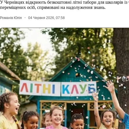
У Чернівцях відкриють безкоштовні літні табори для школярів із
переміщених осіб, спрямовані на надолуження знань.
Романів Юлія
04 Червня 2026, 07:58