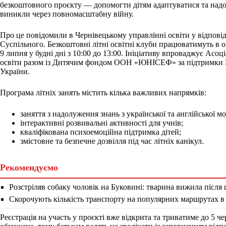
безкоштовного проєкту — допомогти дітям адаптуватися та надо
виникли через повномасштабну війну.
Про це повідомили в Чернівецькому управлінні освіти у відпові
Суспільного. Безкоштовні літні освітні клуби працюватимуть в о
9 липня у будні дні з 10:00 до 13:00. Ініціативу впроваджує Асоц
освіти разом із Дитячим фондом ООН «ЮНІСЕФ» за підтримки Мі
України.
Програма літніх занять містить кілька важливих напрямків:
заняття з надолуження знань з української та англійської мо
інтерактивні розвивальні активності для учнів;
кваліфікована психоемоційна підтримка дітей;
змістовне та безпечне дозвілля під час літніх канікул.
Рекомендуємо
Розстріляв собаку чоловік на Буковині: тварина вижила після
Скорочують кількість транспорту на популярних маршрутах в
Реєстрація на участь у проєкті вже відкрита та триватиме до 5 ч