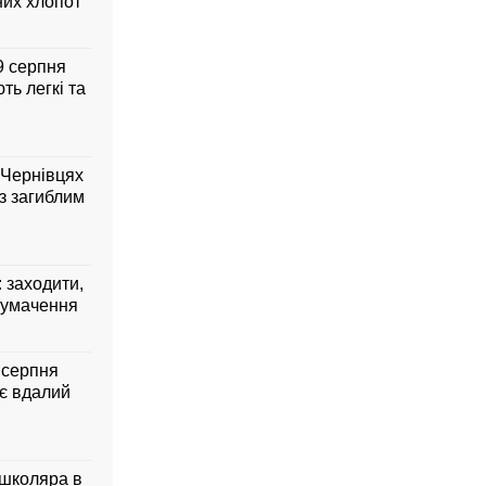
них хлопот
 9 серпня
ть легкі та
 Чернівцях
з загиблим
: заходити,
лумачення
7 серпня
ує вдалий
 школяра в