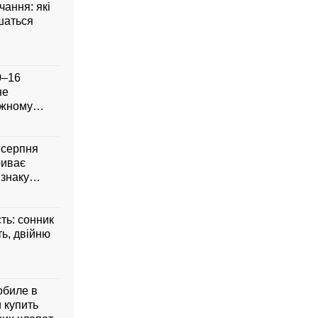
чання: які
шаться
0–16
не
ожному
8 серпня
риває
 знаку
сть: сонник
ть, двійню
обиле в
 купить