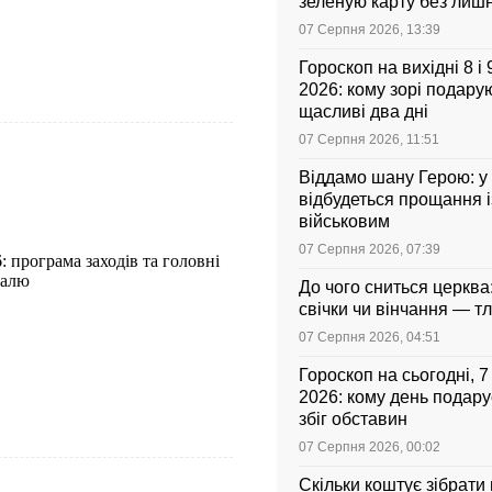
зеленую карту без лиш
07 Серпня 2026, 13:39
Гороскоп на вихідні 8 і
2026: кому зорі подарую
щасливі два дні
07 Серпня 2026, 11:51
Віддамо шану Герою: у
відбудеться прощання і
військовим
07 Серпня 2026, 07:39
: програма заходів та головні
валю
До чого сниться церква
свічки чи вінчання — т
07 Серпня 2026, 04:51
Гороскоп на сьогодні, 
2026: кому день подар
збіг обставин
07 Серпня 2026, 00:02
Скільки коштує зібрати