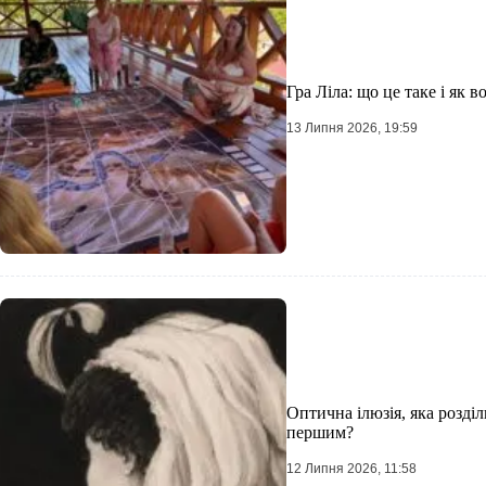
Гра Ліла: що це таке і як 
13 Липня 2026, 19:59
Оптична ілюзія, яка розді
першим?
12 Липня 2026, 11:58