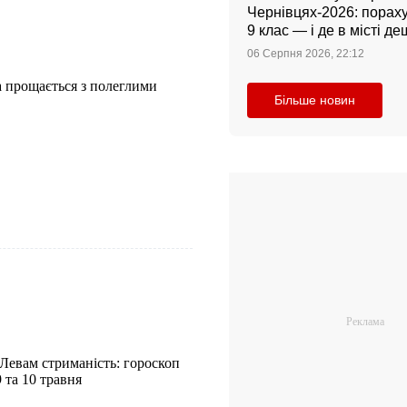
Чернівцях-2026: порахув
9 клас — і де в місті 
06 Серпня 2026, 22:12
а прощається з полеглими
Більше новин
Левам стриманість: гороскоп
9 та 10 травня