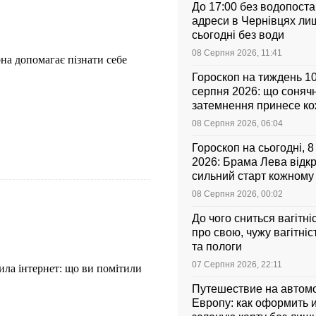
До 17:00 без водопоста
адреси в Чернівцях ли
сьогодні без води
08 Серпня 2026, 11:41
вона допомагає пізнати себе
Гороскоп на тиждень 1
серпня 2026: що соняч
затемнення принесе к
знаку зодіаку
08 Серпня 2026, 06:04
Гороскоп на сьогодні, 
2026: Брама Лева відк
сильний старт кожному
зодіаку
08 Серпня 2026, 00:02
До чого сниться вагітні
про свою, чужу вагітніс
та пологи
07 Серпня 2026, 22:11
лила інтернет: що ви помітили
Путешествие на автом
Европу: как оформить и