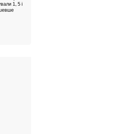
али 1, 5 і
дешевше