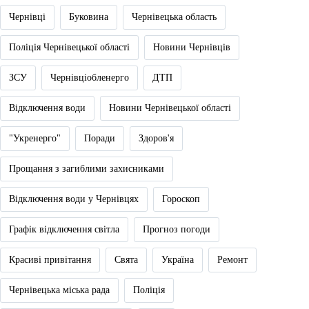
Чернівці
Буковина
Чернівецька область
Поліція Чернівецької області
Новини Чернівців
ЗСУ
Чернівціобленерго
ДТП
Відключення води
Новини Чернівецької області
"Укренерго"
Поради
Здоров'я
Прощання з загиблими захисниками
Відключення води у Чернівцях
Гороскоп
Графік відключення світла
Прогноз погоди
Красиві привітання
Свята
Україна
Ремонт
Чернівецька міська рада
Поліція