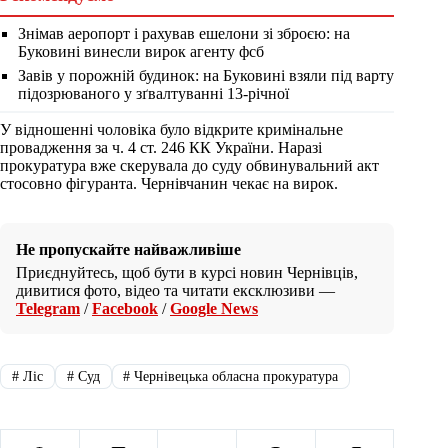
Знімав аеропорт і рахував ешелони зі зброєю: на
Буковині винесли вирок агенту фсб
Завів у порожній будинок: на Буковині взяли під варту
підозрюваного у зґвалтуванні 13-річної
У відношенні чоловіка було відкрите кримінальне
провадження за ч. 4 ст. 246 КК України. Наразі
прокуратура вже скерувала до суду обвинувальний акт
стосовно фігуранта. Чернівчанин чекає на вирок.
Не пропускайте найважливіше
Приєднуйтесь, щоб бути в курсі новин Чернівців,
дивитися фото, відео та читати ексклюзиви —
Telegram
/
Facebook
/
Google News
#
Ліс
#
Суд
#
Чернівецька обласна прокуратура