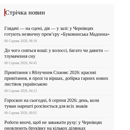
Стрічка новин
Глядачі — на сцені, дія — у залі: у Чернівцях
готують незвичну прем’єру «Буковинська Мадонна»
06 Серпня 2026, 08:16
До чого сняться воші: у волоссі, багато чи давити —
тлумачення сну
06 Серпня 2026, 04:45
Привітання з Яблучним Спаомс 2026: красиві
привітання, в прозі та віршах, добірка гарних нових
листівок українською
06 Серпня 2026, 04:12
Гороскоп на сьогодні, 6 серпня 2026: день, коли
туман нарешті розсіюється для всіх знаків
06 Серпня 2026, 00:02
Роботи вночі, щоб не заважати руху: у Чернівцях
оновлюють бруківку на кількох ділянках