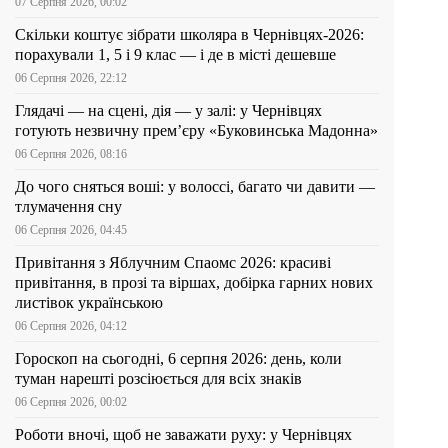
07 Серпня 2026, 00:02
Скільки коштує зібрати школяра в Чернівцях-2026:
порахували 1, 5 і 9 клас — і де в місті дешевше
06 Серпня 2026, 22:12
Глядачі — на сцені, дія — у залі: у Чернівцях
готують незвичну прем’єру «Буковинська Мадонна»
06 Серпня 2026, 08:16
До чого сняться воші: у волоссі, багато чи давити —
тлумачення сну
06 Серпня 2026, 04:45
Привітання з Яблучним Спаомс 2026: красиві
привітання, в прозі та віршах, добірка гарних нових
листівок українською
06 Серпня 2026, 04:12
Гороскоп на сьогодні, 6 серпня 2026: день, коли
туман нарешті розсіюється для всіх знаків
06 Серпня 2026, 00:02
Роботи вночі, щоб не заважати руху: у Чернівцях