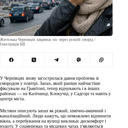
Жителька Чернівців закриває ніс через різкий сморід /
Ілюстрація ШІ
У Чернівцях знову загострилася давня проблема зі
смородом у повітрі. Запах, який раніше найчастіше
фіксували на Гравітоні, тепер відчувають і в інших
районах — на Калічанці, Клокучці, у Садгорі та навіть у
центрі міста.
Містяни описують запах як різкий, хімічно-аміачний і
каналізаційний. Люди кажуть, що неможливо відчинити
вікна, а перебування на вулиці викликає дискомфорт і
нудоту. У соцмережах та місцевих чатах з’являються