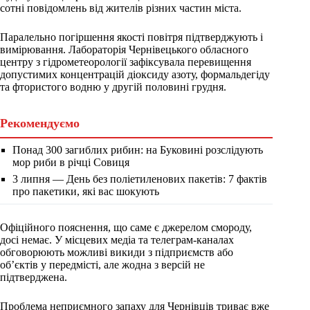
сотні повідомлень від жителів різних частин міста.
Паралельно погіршення якості повітря підтверджують і
вимірювання. Лабораторія Чернівецького обласного
центру з гідрометеорології зафіксувала перевищення
допустимих концентрацій діоксиду азоту, формальдегіду
та фтористого водню у другій половині грудня.
Рекомендуємо
Понад 300 загиблих рибин: на Буковині розслідують
мор риби в річці Совиця
3 липня — День без поліетиленових пакетів: 7 фактів
про пакетики, які вас шокують
Офіційного пояснення, що саме є джерелом смороду,
досі немає. У місцевих медіа та телеграм-каналах
обговорюють можливі викиди з підприємств або
об’єктів у передмісті, але жодна з версій не
підтверджена.
Проблема неприємного запаху для Чернівців триває вже