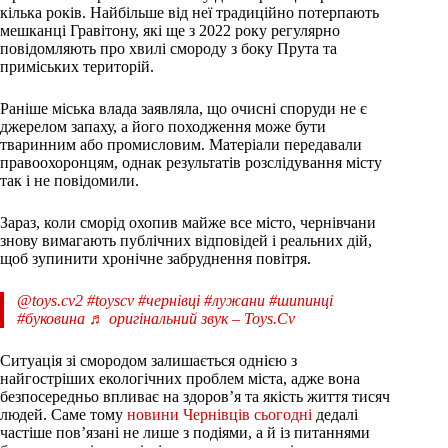
кілька років. Найбільше від неї традиційно потерпають
мешканці Гравітону, які ще з 2022 року регулярно
повідомляють про хвилі смороду з боку Прута та
приміських територій.
Раніше міська влада заявляла, що очисні споруди не є
джерелом запаху, а його походження може бути
тваринним або промисловим. Матеріали передавали
правоохоронцям, однак результатів розслідування місту
так і не повідомили.
Зараз, коли сморід охопив майже все місто, чернівчани
знову вимагають публічних відповідей і реальних дій,
щоб зупинити хронічне забруднення повітря.
@toys.cv2
#toyscv
#чернівці
#лужани
#шипинці
#буковина
♬ оригінальний звук – Toys.Cv
Ситуація зі смородом залишається однією з
найгостріших екологічних проблем міста, адже вона
безпосередньо впливає на здоров’я та якість життя тисяч
людей. Саме тому
новини Чернівців сьогодні
дедалі
частіше пов’язані не лише з подіями, а й із питаннями