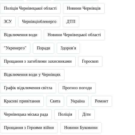
Поліція Чернівецької області
Новини Чернівців
ЗСУ
Чернівціобленерго
ДТП
Відключення води
Новини Чернівецької області
"Укренерго"
Поради
Здоров'я
Прощання з загиблими захисниками
Гороскоп
Відключення води у Чернівцях
Графік відключення світла
Прогноз погоди
Красиві привітання
Свята
Україна
Ремонт
Чернівецька міська рада
Поліція
Діти
Прощання з Героями війни
Новини Буковини