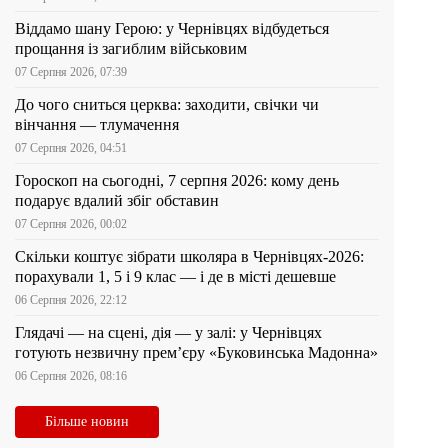
Віддамо шану Герою: у Чернівцях відбудеться
прощання із загиблим військовим
07 Серпня 2026, 07:39
До чого сниться церква: заходити, свічки чи
вінчання — тлумачення
07 Серпня 2026, 04:51
Гороскоп на сьогодні, 7 серпня 2026: кому день
подарує вдалий збіг обставин
07 Серпня 2026, 00:02
Скільки коштує зібрати школяра в Чернівцях-2026:
порахували 1, 5 і 9 клас — і де в місті дешевше
06 Серпня 2026, 22:12
Глядачі — на сцені, дія — у залі: у Чернівцях
готують незвичну прем’єру «Буковинська Мадонна»
06 Серпня 2026, 08:16
Більше новин