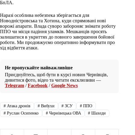
БпЛА.
Наразі особлива небезпека зберігається для
Новодністровська та Хотина, куди спрямовані нові
ворожі апарати. Влада суворо забороняє знімати роботу
ППО чи місця падіння уламків. Мешканців просять
залишатися в укриттях до повного завершення бойової
роботи. Ми продовжуємо оперативно інформувати про
хід відбиття атаки.
Не пропускайте найважливіше
Приєднуйтесь, щоб бути в курсі новин Чернівців,
дивитися фото, відео та читати ексклюзиви —
Telegram
/
Facebook
/
Google News
#
Атака дронів
#
Вибухи
#
ЗСУ
#
ППО
#
Руслан Осипенко
#
Чернівецька ОВА
#
Шахеди