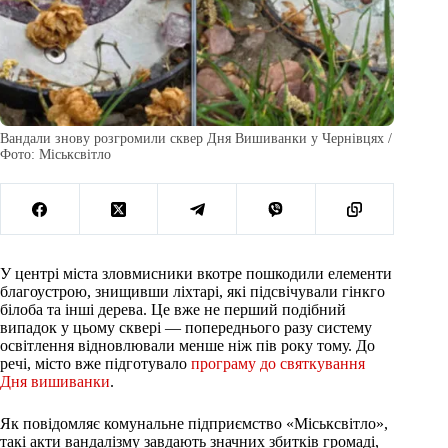
Вандали знову розгромили сквер Дня Вишиванки у Чернівцях /
Фото: Міськсвітло
У центрі міста зловмисники вкотре пошкодили елементи
благоустрою, знищивши ліхтарі, які підсвічували гінкго
білоба та інші дерева. Це вже не перший подібний
випадок у цьому сквері — попереднього разу систему
освітлення відновлювали менше ніж пів року тому. До
речі, місто вже підготувало
програму до святкування
Дня вишиванки
.
Як повідомляє комунальне підприємство «Міськсвітло»,
такі акти вандалізму завдають значних збитків громаді,