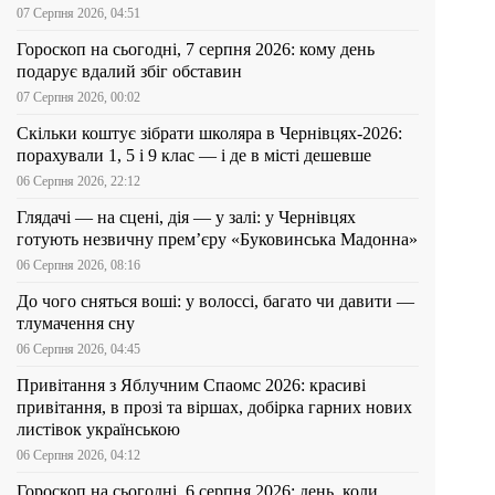
07 Серпня 2026, 04:51
Гороскоп на сьогодні, 7 серпня 2026: кому день
подарує вдалий збіг обставин
07 Серпня 2026, 00:02
Скільки коштує зібрати школяра в Чернівцях-2026:
порахували 1, 5 і 9 клас — і де в місті дешевше
06 Серпня 2026, 22:12
Глядачі — на сцені, дія — у залі: у Чернівцях
готують незвичну прем’єру «Буковинська Мадонна»
06 Серпня 2026, 08:16
До чого сняться воші: у волоссі, багато чи давити —
тлумачення сну
06 Серпня 2026, 04:45
Привітання з Яблучним Спаомс 2026: красиві
привітання, в прозі та віршах, добірка гарних нових
листівок українською
06 Серпня 2026, 04:12
Гороскоп на сьогодні, 6 серпня 2026: день, коли