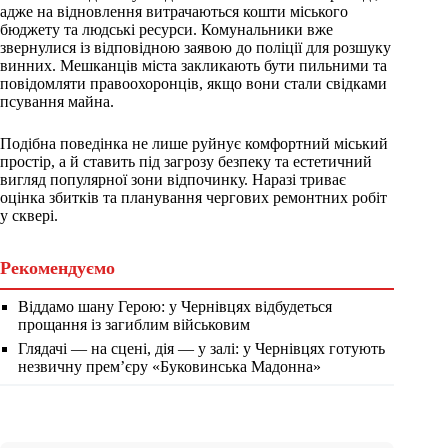
адже на відновлення витрачаються кошти міського
бюджету та людські ресурси. Комунальники вже
звернулися із відповідною заявою до поліції для розшуку
винних. Мешканців міста закликають бути пильними та
повідомляти правоохоронців, якщо вони стали свідками
псування майна.
Подібна поведінка не лише руйнує комфортний міський
простір, а й ставить під загрозу безпеку та естетичний
вигляд популярної зони відпочинку. Наразі триває
оцінка збитків та планування чергових ремонтних робіт
у сквері.
Рекомендуємо
Віддамо шану Герою: у Чернівцях відбудеться
прощання із загиблим військовим
Глядачі — на сцені, дія — у залі: у Чернівцях готують
незвичну прем’єру «Буковинська Мадонна»