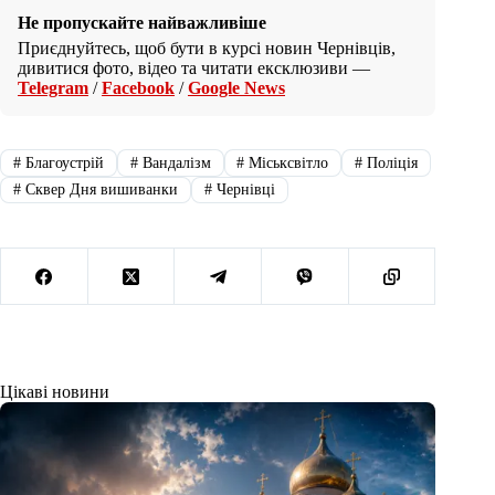
Не пропускайте найважливіше
Приєднуйтесь, щоб бути в курсі новин Чернівців,
дивитися фото, відео та читати ексклюзиви —
Telegram
/
Facebook
/
Google News
#
Благоустрій
#
Вандалізм
#
Міськсвітло
#
Поліція
#
Сквер Дня вишиванки
#
Чернівці
Цікаві новини