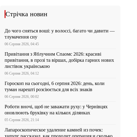
Стрічка новин
До чого сняться воші: у волоссі, багато чи давити —
тлумачення сну
06 Серпня 2026, 04:45
Привітання з Яблучним Спаомс 2026: красиві
привітання, в прозі та віршах, добірка гарних нових
листівок українською
06 Серпня 2026, 04:12
Гороскоп на сьогодні, 6 серпня 2026: день, коли
туман нарешті розсіюється для всіх знаків
06 Серпня 2026, 00:02
Роботи вночі, щоб не заважати руху: у Чернівцях
оновлюють бруківку на кількох ділянках
05 Серпня 2026, 21:14
Лапароскопическое удаление камней из почек:
хирург рассказал, как проходит операция и сколько