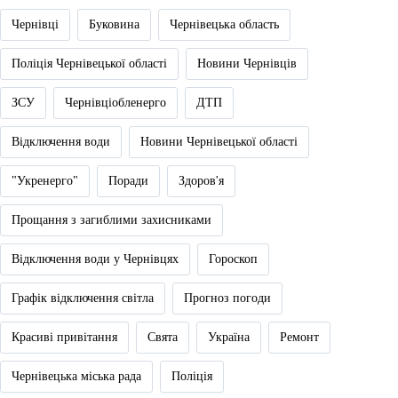
Чернівці
Буковина
Чернівецька область
Поліція Чернівецької області
Новини Чернівців
ЗСУ
Чернівціобленерго
ДТП
Відключення води
Новини Чернівецької області
"Укренерго"
Поради
Здоров'я
Прощання з загиблими захисниками
Відключення води у Чернівцях
Гороскоп
Графік відключення світла
Прогноз погоди
Красиві привітання
Свята
Україна
Ремонт
Чернівецька міська рада
Поліція