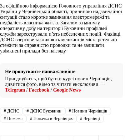
За офіційною інформацією Головного управління ДСНС
України у Чернівецькій області, причиною надзвичайної
ситуації стало коротке замикання електромережі та
недбалість власника житла. Загалом за минулу
оперативну добу на території Буковини профільні
служби зареєстрували п’ять небезпечних подій. Фахівці
ДСНС вчергове закликають мешканців міста ретельно
стежити за справністю проводки та не залишати
увімкнені прилади без нагляду.
Не пропускайте найважливіше
Приєднуйтесь, щоб бути в курсі новин Чернівців,
дивитися фото, відео та читати ексклюзиви —
Telegram
/
Facebook
/
Google News
#
ДСНС
#
ДСНС Буковини
#
Новини Чернівців
#
Пожежа
#
Пожежа в Чернівцях
#
Чернівці