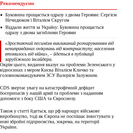
Рекомендуємо
Буковина прощається одразу з двома Героями: Сергієм
Нечидюком і Віталієм Скругом
Віддали життя за Україну: Буковина прощається
одразу з двома загиблими Героями
«Зростаючий песимізм викликаний розчаруванням від
невиправданих очікувань від контрнаступу, населення
втомилось від війни»,
– йдеться в публікації
зарубіжного інсайдера.
Окрім цього, видання вказує на проблеми Зеленського у
відносинах з мером Києва Віталієм Кличко та
головнокомандувачем ЗСУ Валерієм Залужним.
CDS звертає увагу на катастрофічний дефіцит
боєприпасів у нашій армії та проблеми з наданням
допомоги з боку США та Євросоюзу.
Також у статті йдеться, що рф нарощує військове
виробництво, тоді як Європа не поспішає інвестувати у
нові збройні підприємства, зокрема, на території
України.