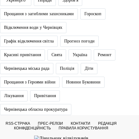
"Укренерго"
Поради
Здоров'я
Прощання з загиблими захисниками
Гороскоп
Відключення води у Чернівцях
Графік відключення світла
Прогноз погоди
Красиві привітання
Свята
Україна
Ремонт
Чернівецька міська рада
Поліція
Діти
Прощання з Героями війни
Новини Буковини
Лікування
Привітання
Чернівецька обласна прокуратура
RSS-СТРІЧКА
ПРЕС-РЕЛІЗИ
КОНТАКТИ
РЕДАКЦІЯ
КОНФІДЕНЦІЙНІСТЬ
ПРАВИЛА КОРИСТУВАННЯ