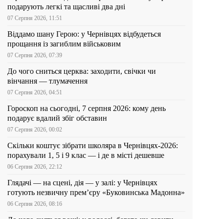
подарують легкі та щасливі два дні
07 Серпня 2026, 11:51
Віддамо шану Герою: у Чернівцях відбудеться
прощання із загиблим військовим
07 Серпня 2026, 07:39
До чого сниться церква: заходити, свічки чи
вінчання — тлумачення
07 Серпня 2026, 04:51
Гороскоп на сьогодні, 7 серпня 2026: кому день
подарує вдалий збіг обставин
07 Серпня 2026, 00:02
Скільки коштує зібрати школяра в Чернівцях-2026:
порахували 1, 5 і 9 клас — і де в місті дешевше
06 Серпня 2026, 22:12
Глядачі — на сцені, дія — у залі: у Чернівцях
готують незвичну прем’єру «Буковинська Мадонна»
06 Серпня 2026, 08:16