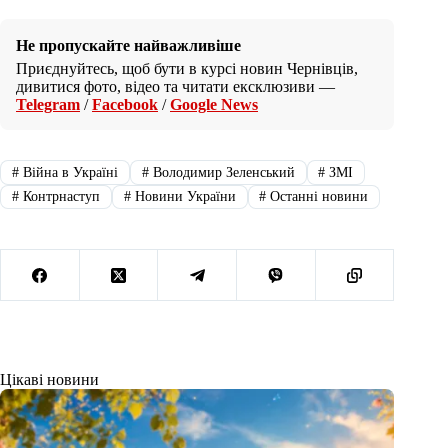
Не пропускайте найважливіше
Приєднуйтесь, щоб бути в курсі новин Чернівців,
дивитися фото, відео та читати ексклюзиви —
Telegram
/
Facebook
/
Google News
#
Війна в Україні
#
Володимир Зеленський
#
ЗМІ
#
Контрнаступ
#
Новини України
#
Останні новини
Цікаві новини