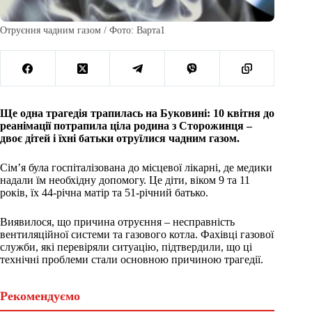
Отруєння чадним газом / Фото: Варта1
Ще одна трагедія трапилась на Буковині: 10 квітня до
реанімації потрапила ціла родина з Сторожинця –
двоє дітей і їхні батьки отруїлися чадним газом.
Сім’я була госпіталізована до місцевої лікарні, де медики
надали їм необхідну допомогу. Це діти, віком 9 та 11
років, їх 44-річна матір та 51-річний батько.
Виявилося, що причина отруєння – несправність
вентиляційної системи та газового котла. Фахівці газової
служби, які перевіряли ситуацію, підтвердили, що ці
технічні проблеми стали основною причиною трагедії.
Рекомендуємо