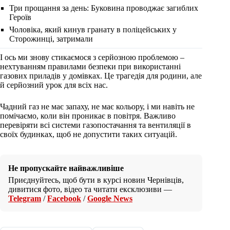
Три прощання за день: Буковина проводжає загиблих
Героїв
Чоловіка, який кинув гранату в поліцейських у
Сторожинці, затримали
І ось ми знову стикаємося з серйозною проблемою –
нехтуванням правилами безпеки при використанні
газових приладів у домівках. Це трагедія для родини, але
й серйозний урок для всіх нас.
Чадний газ не має запаху, не має кольору, і ми навіть не
помічаємо, коли він проникає в повітря. Важливо
перевіряти всі системи газопостачання та вентиляції в
своїх будинках, щоб не допустити таких ситуацій.
Не пропускайте найважливіше
Приєднуйтесь, щоб бути в курсі новин Чернівців,
дивитися фото, відео та читати ексклюзиви —
Telegram
/
Facebook
/
Google News