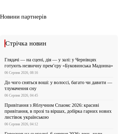
Новини партнерів
Стрічка новин
Глядачі — на сцені, дія — у залі: у Чернівцях
готують незвичну прем’єру «Буковинська Мадонна»
06 Серпня 2026, 08:16
До чого сняться воші: у волоссі, багато чи давити —
тлумачення сну
06 Серпня 2026, 04:45
Привітання з Яблучним Спаомс 2026: красиві
привітання, в прозі та віршах, добірка гарних нових
листівок українською
06 Серпня 2026, 04:12
Гороскоп на сьогодні, 6 серпня 2026: день, коли