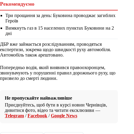
Рекомендуємо
Три прощання за день: Буковина проводжає загиблих
Героїв
Вимкнуть газ в 15 населених пунктах Буковини на 2
дні
ДБР вже займається розслідуванням, проводяться
експертизи, зокрема щодо швидкості руху автомобіля.
Автомобіль також арештовано.
Попередньо водія, який виявився правоохоронцем,
звинувачують у порушенні правил дорожнього руху, що
призвело до смерті людини.
Не пропускайте найважливіше
Приєднуйтесь, щоб бути в курсі новин Чернівців,
дивитися фото, відео та читати ексклюзиви —
Telegram
/
Facebook
/
Google News