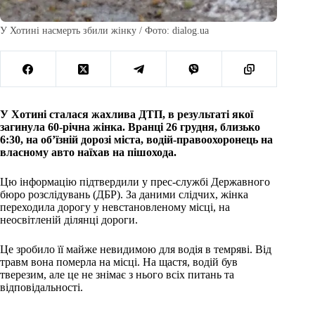
У Хотині насмерть збили жінку / Фото: dialog.ua
У Хотині сталася жахлива ДТП, в результаті якої
загинула 60-річна жінка. Вранці 26 грудня, близько
6:30, на об’їзній дорозі міста, водій-правоохоронець на
власному авто наїхав на пішохода.
Цю інформацію підтвердили у прес-службі Державного
бюро розслідувань (ДБР). За даними слідчих, жінка
переходила дорогу у невстановленому місці, на
неосвітленій ділянці дороги.
Це зробило її майже невидимою для водія в темряві. Від
травм вона померла на місці. На щастя, водій був
тверезим, але це не знімає з нього всіх питань та
відповідальності.