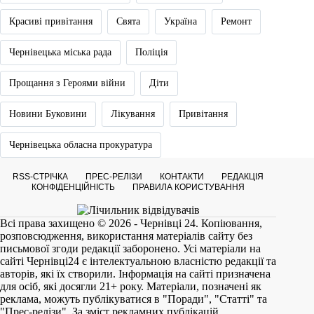
Красиві привітання
Свята
Україна
Ремонт
Чернівецька міська рада
Поліція
Прощання з Героями війни
Діти
Новини Буковини
Лікування
Привітання
Чернівецька обласна прокуратура
RSS-СТРІЧКА
ПРЕС-РЕЛІЗИ
КОНТАКТИ
РЕДАКЦІЯ
КОНФІДЕНЦІЙНІСТЬ
ПРАВИЛА КОРИСТУВАННЯ
Всі права захищено © 2026 - Чернівці 24. Копіювання,
розповсюдження, використання матеріалів сайту без
письмової згоди редакції заборонено. Усі матеріали на
сайті
Чернівці24
є інтелектуальною власністю редакції та
авторів, які їх створили. Інформація на сайті призначена
для осіб, які досягли 21+ року. Матеріали, позначені як
реклама, можуть публікуватися в "Поради", "Статті" та
"Прес-релізи". За зміст рекламних публікацій