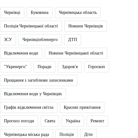
Чернівці
Буковина
Чернівецька область
Поліція Чернівецької області
Новини Чернівців
ЗСУ
Чернівціобленерго
ДТП
Відключення води
Новини Чернівецької області
"Укренерго"
Поради
Здоров'я
Гороскоп
Прощання з загиблими захисниками
Відключення води у Чернівцях
Графік відключення світла
Красиві привітання
Прогноз погоди
Свята
Україна
Ремонт
Чернівецька міська рада
Поліція
Діти