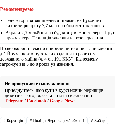
Рекомендуємо
Генератори за завищеними цінами: на Буковині
викрили розтрату 3,7 млн грн бюджетних коштів
Вкрали 2,5 мільйони на будівництві мосту: через Прут
прокуратура Чернівців завершила розслідування
Правоохоронці вчасно викрили чиновника за незаконні
дії. Йому інкримінують викрадення та розтрату
державного майна (ч. 4 ст. 191 ККУ). Бізнесмену
загрожує від 5 до 8 років ув’язнення.
Не пропускайте найважливіше
Приєднуйтесь, щоб бути в курсі новин Чернівців,
дивитися фото, відео та читати ексклюзиви —
Telegram
/
Facebook
/
Google News
#
Корупція
#
Поліція Чернівецької області
#
Хабар