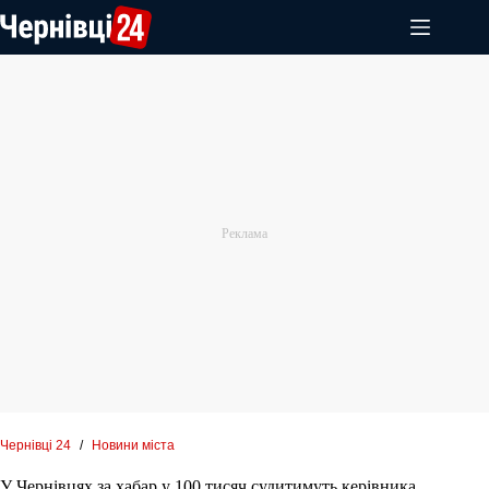
Перейти
до
вмісту
Чернівці 24
/
Новини міста
У Чернівцях за хабар у 100 тисяч судитимуть керівника