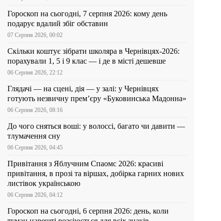
Гороскоп на сьогодні, 7 серпня 2026: кому день
подарує вдалий збіг обставин
07 Серпня 2026, 00:02
Скільки коштує зібрати школяра в Чернівцях-2026:
порахували 1, 5 і 9 клас — і де в місті дешевше
06 Серпня 2026, 22:12
Глядачі — на сцені, дія — у залі: у Чернівцях
готують незвичну прем’єру «Буковинська Мадонна»
06 Серпня 2026, 08:16
До чого сняться воші: у волоссі, багато чи давити —
тлумачення сну
06 Серпня 2026, 04:45
Привітання з Яблучним Спаомс 2026: красиві
привітання, в прозі та віршах, добірка гарних нових
листівок українською
06 Серпня 2026, 04:12
Гороскоп на сьогодні, 6 серпня 2026: день, коли
туман нарешті розсіюється для всіх знаків