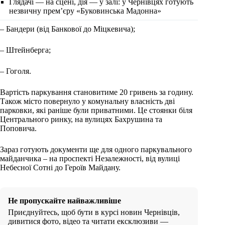
Глядачі — на сцені, дія — у залі: у Чернівцях готують
незвичну прем’єру «Буковинська Мадонна»
– Бандери (від Банкової до Міцкевича);
– Штейнберга;
– Гоголя.
Вартість паркування становитиме 20 гривень за годину.
Також місто повернуло у комунальну власність дві
парковки, які раніше були приватними. Це стоянки біля
Центрального ринку, на вулицях Бахрушина та
Поповича.
Зараз готують документи ще для одного паркувального
майданчика – на проспекті Незалежності, від вулиці
Небесної Сотні до Героїв Майдану.
Не пропускайте найважливіше
Приєднуйтесь, щоб бути в курсі новин Чернівців,
дивитися фото, відео та читати ексклюзиви —