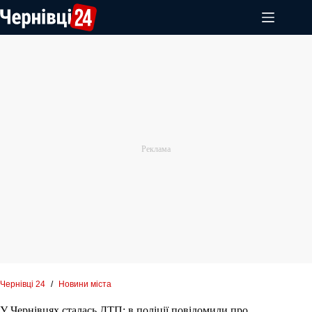
Перейти
до
вмісту
Чернівці 24
/
Новини міста
У Чернівцях сталась ДТП: в поліції повідомили про