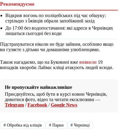
Рекомендуємо
Відкрив вогонь по поліцейських під час обшуку:
стрільцю з Їжівців обрали запобіжний захід
До 17:00 без водопостачання: які адреси в Чернівцях
лишаться сьогодні без води
Підстрахуватися ніколи не буде зайвим, особливо якщо
ви гуляєте з дітьми чи домашніми улюбленцями.
Також нагадаємо, що на Буковині вже
виявили
19
випадків хвороби Лайма: кліщі атакують людей всюди.
Не пропускайте найважливіше
Приєднуйтесь, щоб бути в курсі новин Чернівців,
дивитися фото, відео та читати ексклюзиви —
Telegram
/
Facebook
/
Google News
#
Обробка від кліщів
#
Парки
#
Чернівці