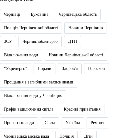
Чернівці
Буковина
Чернівецька область
Поліція Чернівецької області
Новини Чернівців
ЗСУ
Чернівціобленерго
ДТП
Відключення води
Новини Чернівецької області
"Укренерго"
Поради
Здоров'я
Гороскоп
Прощання з загиблими захисниками
Відключення води у Чернівцях
Графік відключення світла
Красиві привітання
Прогноз погоди
Свята
Україна
Ремонт
Чернівецька міська рада
Поліція
Діти