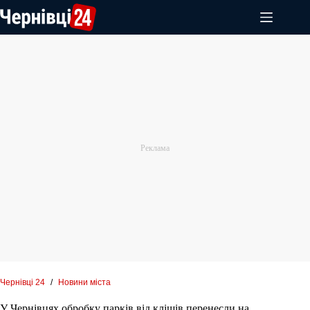
Перейти
до
вмісту
Чернівці 24
/
Новини міста
У Чернівцях обробку парків від кліщів перенесли на