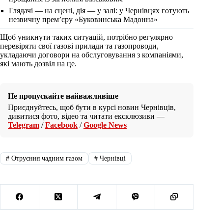
Глядачі — на сцені, дія — у залі: у Чернівцях готують
незвичну прем’єру «Буковинська Мадонна»
Щоб уникнути таких ситуацій, потрібно регулярно
перевіряти свої газові прилади та газопроводи,
укладаючи договори на обслуговування з компаніями,
які мають дозвіл на це.
Не пропускайте найважливіше
Приєднуйтесь, щоб бути в курсі новин Чернівців,
дивитися фото, відео та читати ексклюзиви —
Telegram
/
Facebook
/
Google News
#
Отруєння чадним газом
#
Чернівці