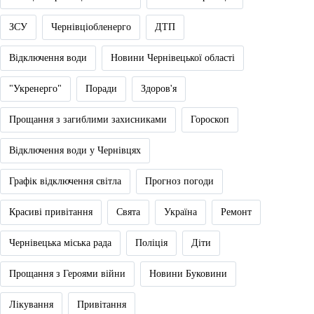
ЗСУ
Чернівціобленерго
ДТП
Відключення води
Новини Чернівецької області
"Укренерго"
Поради
Здоров'я
Прощання з загиблими захисниками
Гороскоп
Відключення води у Чернівцях
Графік відключення світла
Прогноз погоди
Красиві привітання
Свята
Україна
Ремонт
Чернівецька міська рада
Поліція
Діти
Прощання з Героями війни
Новини Буковини
Лікування
Привітання