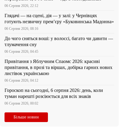
06 Серпня 2026, 22:12
Глядачі — на сцені, дія — у залі: у Чернівцях
готують незвичну прем’єру «Буковинська Мадонна»
06 Серпня 2026, 08:16
До чого сняться воші: у волоссі, багато чи давити —
тлумачення сну
06 Серпня 2026, 04:45
Привітання з Яблучним Спаомс 2026: красиві
привітання, в прозі та віршах, добірка гарних нових
листівок українською
06 Серпня 2026, 04:12
Гороскоп на сьогодні, 6 серпня 2026: день, коли
туман нарешті розсіюється для всіх знаків
06 Серпня 2026, 00:02
Більше новин