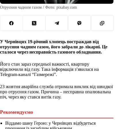
Отруєння чадним газом / Фото: pixabay.com
У Чернівцях 19-річний хлопець постраждав від
отруєння чадним газом, його забрали до лікарні. Це
сталося через несправність газового обладнання.
Його стан зараз середньої важкості, квартиру
відключили від газу. Така інформація з’явилася на
Telegram-каналі “Газмережі”.
23 жовтня аварійна служба отримала виклик від швидкої
про отруєння газом. Причина – несправна опалювальна
піч, через яку стався витік газу.
Рекомендуємо
Віддамо шану Герою: у Чернівцях відбудеться
прощання із загиблим військовим