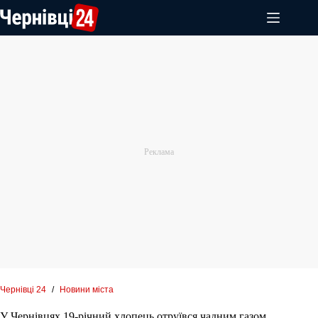
Перейти
до
вмісту
Чернівці 24
/
Новини міста
У Чернівцях 19-річний хлопець отруївся чадним газом