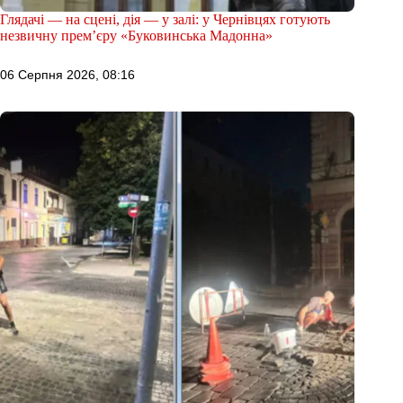
Глядачі — на сцені, дія — у залі: у Чернівцях готують
незвичну прем’єру «Буковинська Мадонна»
06 Серпня 2026, 08:16