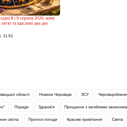
хідні 8 і 9 серпня 2026: кому
 легкі та щасливі два дні
, 11:51
івецької області
Новини Чернівців
ЗСУ
Чернівціоблене
го"
Поради
Здоров'я
Прощання з загиблими захисник
ння світла
Прогноз погоди
Красиві привітання
Свята