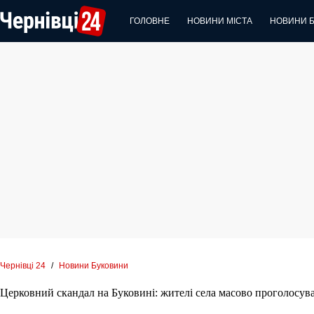
Перейти
до
ГОЛОВНЕ
НОВИНИ МІСТА
НОВИНИ 
вмісту
Чернівці 24
/
Новини Буковини
Церковний скандал на Буковині: жителі села масово проголосува