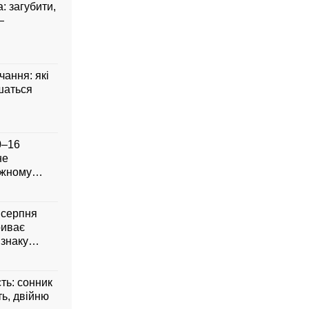
: загубити,
—
чання: які
шаться
0–16
не
ожному
8 серпня
риває
 знаку
сть: сонник
ть, двійню