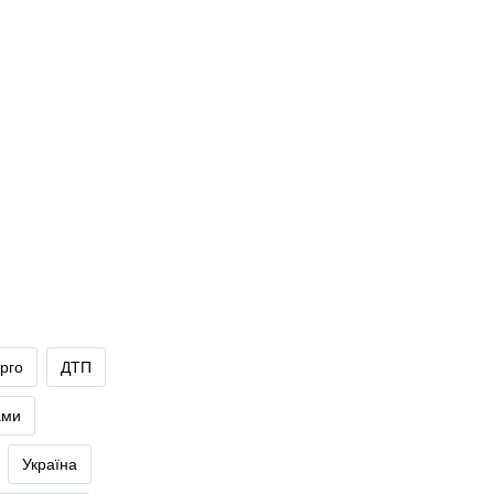
рго
ДТП
ами
Україна