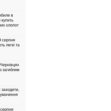
обиле в
 купить
них хлопот
 9 серпня
ть легкі та
 Чернівцях
з загиблим
: заходити,
лумачення
7 серпня