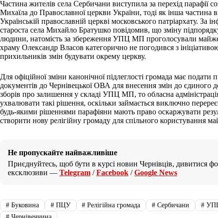
Частина жителів села Сербичани виступила за перехід парафії с
Михаїла до Православної церкви України, тоді як інша частина 
Українській православній церкві московського патріархату. За і
староста села Михайло Братушко повідомив, що зміну підпоряд
людини, натомість за збереження УПЦ МП проголосували майже 
храму Олександр Власов категорично не погодився з ініціативо
прихильників змін будувати окрему церкву.
Для офіційної зміни канонічної підлеглості громада має подати п
документів до Чернівецької ОВА для внесення змін до єдиного д
зборів про залишення у складі УПЦ МП, то обласна адміністрац
ухвалювати такі рішення, оскільки займається виключно перереєс
будь-якими рішеннями парафіяни мають право оскаржувати резул
створити нову релігійну громаду для спільного користування ма
Не пропускайте найважливіше
Приєднуйтесь, щоб бути в курсі новин Чернівців, дивитися фот
ексклюзиви —
Telegram
/
Facebook
/
Google News
#
Буковина
#
ПЦУ
#
Релігійна громада
#
Сербичани
#
УП
#
Чернівеччина