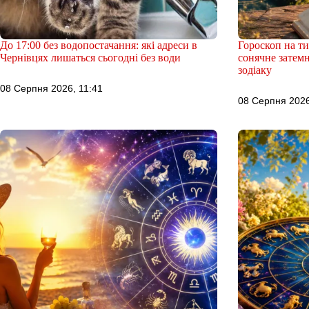
До 17:00 без водопостачання: які адреси в
Гороскоп на т
Чернівцях лишаться сьогодні без води
сонячне затем
зодіаку
08 Серпня 2026, 11:41
08 Серпня 2026