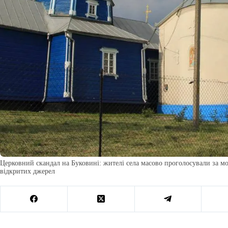
Церковний скандал на Буковині: жителі села масово проголосували за мо
відкритих джерел