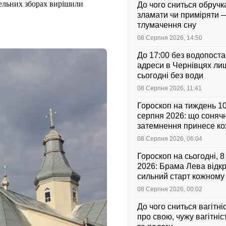
алельних зборах вирішили
До чого сниться обручка
зламати чи приміряти 
тлумачення сну
08 Серпня 2026, 14:50
До 17:00 без водопоста
адреси в Чернівцях ли
сьогодні без води
08 Серпня 2026, 11:41
Гороскоп на тиждень 1
серпня 2026: що соняч
затемнення принесе к
знаку зодіаку
08 Серпня 2026, 06:04
Гороскоп на сьогодні, 
2026: Брама Лева відк
сильний старт кожному
зодіаку
08 Серпня 2026, 00:02
До чого сниться вагітні
про свою, чужу вагітніс