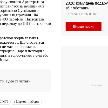
обору святого Архістратига
2026: кому день подар
висловилася за залишення в
збіг обставин
нформацією Суспільного,
07 Серпня 2026, 00:02
кування підтримали 104
400 парафіян. Настоятель
ю переходу до ПЦУ та закликав
Більше новин
ротокол зборів та пакет
ержреєстру. Що стосується
ія не має повноважень
трацією. Наразі незгодні з
ьтати голосування у суді або
йном.
о, відео та читати
Ц МП
#
Церковні збори