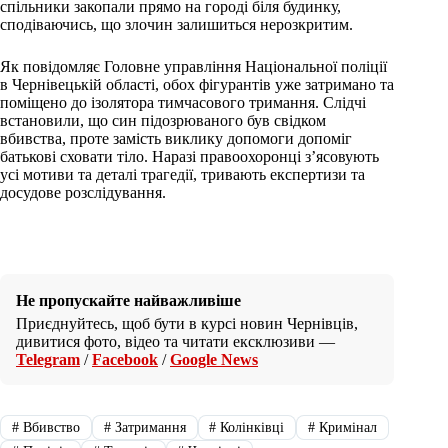
спільники закопали прямо на городі біля будинку,
сподіваючись, що злочин залишиться нерозкритим.
Як повідомляє Головне управління Національної поліції
в Чернівецькій області, обох фігурантів уже затримано та
поміщено до ізолятора тимчасового тримання. Слідчі
встановили, що син підозрюваного був свідком
вбивства, проте замість виклику допомоги допоміг
батькові сховати тіло. Наразі правоохоронці з’ясовують
усі мотиви та деталі трагедії, тривають експертизи та
досудове розслідування.
Не пропускайте найважливіше
Приєднуйтесь, щоб бути в курсі новин Чернівців,
дивитися фото, відео та читати ексклюзиви —
Telegram
/
Facebook
/
Google News
#
Вбивство
#
Затримання
#
Колінківці
#
Кримінал