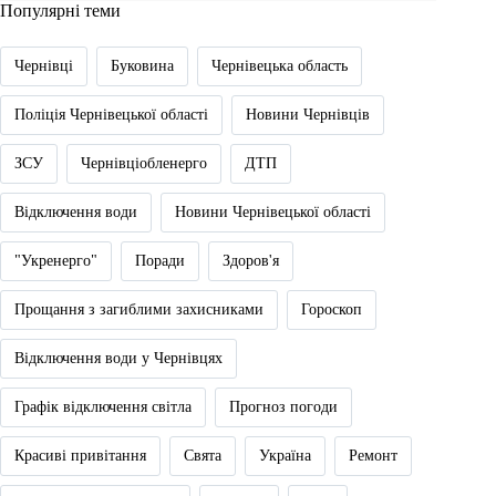
Популярні теми
Чернівці
Буковина
Чернівецька область
Поліція Чернівецької області
Новини Чернівців
ЗСУ
Чернівціобленерго
ДТП
Відключення води
Новини Чернівецької області
"Укренерго"
Поради
Здоров'я
Прощання з загиблими захисниками
Гороскоп
Відключення води у Чернівцях
Графік відключення світла
Прогноз погоди
Красиві привітання
Свята
Україна
Ремонт