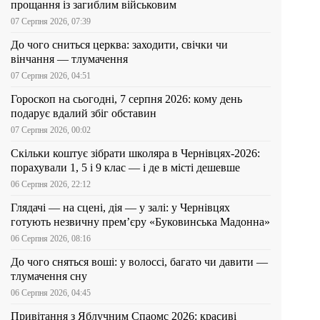
прощання із загиблим військовим
07 Серпня 2026, 07:39
До чого сниться церква: заходити, свічки чи
вінчання — тлумачення
07 Серпня 2026, 04:51
Гороскоп на сьогодні, 7 серпня 2026: кому день
подарує вдалий збіг обставин
07 Серпня 2026, 00:02
Скільки коштує зібрати школяра в Чернівцях-2026:
порахували 1, 5 і 9 клас — і де в місті дешевше
06 Серпня 2026, 22:12
Глядачі — на сцені, дія — у залі: у Чернівцях
готують незвичну прем’єру «Буковинська Мадонна»
06 Серпня 2026, 08:16
До чого сняться воші: у волоссі, багато чи давити —
тлумачення сну
06 Серпня 2026, 04:45
Привітання з Яблучним Спаомс 2026: красиві