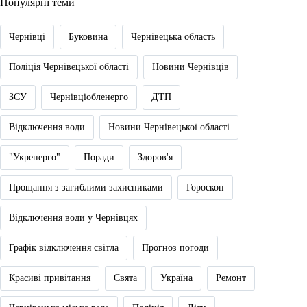
Популярні теми
Чернівці
Буковина
Чернівецька область
Поліція Чернівецької області
Новини Чернівців
ЗСУ
Чернівціобленерго
ДТП
Відключення води
Новини Чернівецької області
"Укренерго"
Поради
Здоров'я
Прощання з загиблими захисниками
Гороскоп
Відключення води у Чернівцях
Графік відключення світла
Прогноз погоди
Красиві привітання
Свята
Україна
Ремонт