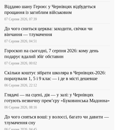
Віддамо шану Герою: у Чернівцях відбудеться
прощання із загиблим військовим
07 Серпня 2026, 07:39
До чого сниться церква: заходити, свічки чи
вінчання — тлумачення
07 Серпня 2026, 04:51
Гороскоп на сьогодні, 7 серпня 2026: кому день
подарує вдалий збіг обставин
07 Серпня 2026, 00:02
Скільки коштує зібрати школяра в Чернівцях-2026:
порахували 1, 5 і 9 клас — і де в місті дешевше
06 Серпня 2026, 22:12
Глядачі — на сцені, дія — у залі: у Чернівцях
готують незвичну прем’єру «Буковинська Мадонна»
06 Серпня 2026, 08:16
До чого сняться воші: у волоссі, багато чи давити —
тлумачення сну
06 Серпня 2026, 04:45