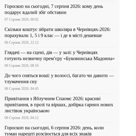
Гороскоп на сьогодні, 7 серпня 2026: кому день
подарує вдалий збіг обставин
07 Серпня 2026, 00:02
Скільки коштує зібрати школяра в Чернівцях-2026:
порахували 1, 5 і 9 клас — і де в місті дешевше
06 Серпня 2026, 22:12
Глядачі — на сцені, дія — у залі: у Чернівцях
готують незвичну прем’єру «Буковинська Мадонна»
06 Серпня 2026, 08:16
До чого сняться воші: у волоссі, багато чи давити —
тлумачення сну
06 Серпня 2026, 04:45
Привітання з Яблучним Спаомс 2026: красиві
привітання, в прозі та віршах, добірка гарних нових
листівок українською
06 Серпня 2026, 04:12
Гороскоп на сьогодні, 6 серпня 2026: день, коли
туман нарешті розсіюється для всіх знаків