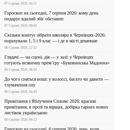
07 Серпня 2026, 04:51
Гороскоп на сьогодні, 7 серпня 2026: кому день
подарує вдалий збіг обставин
07 Серпня 2026, 00:02
Скільки коштує зібрати школяра в Чернівцях-2026:
порахували 1, 5 і 9 клас — і де в місті дешевше
06 Серпня 2026, 22:12
Глядачі — на сцені, дія — у залі: у Чернівцях
готують незвичну прем’єру «Буковинська Мадонна»
06 Серпня 2026, 08:16
До чого сняться воші: у волоссі, багато чи давити —
тлумачення сну
06 Серпня 2026, 04:45
Привітання з Яблучним Спаомс 2026: красиві
привітання, в прозі та віршах, добірка гарних нових
листівок українською
06 Серпня 2026, 04:12
Гороскоп на сьогодні, 6 серпня 2026: день, коли