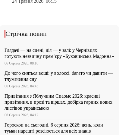
24 Травня 2026, 06:15
Стрічка новин
Глядачі — на сцені, дія — у залі: у Чернівцях
готують незвичну прем’єру «Буковинська Мадонна»
06 Серпня 2026, 08:16
До чого сняться воші: у волоссі, багато чи давити —
тлумачення сну
06 Серпня 2026, 04:45
Привітання з Яблучним Спаомс 2026: красиві
привітання, в прозі та віршах, добірка гарних нових
листівок українською
06 Серпня 2026, 04:12
Гороскоп на сьогодні, 6 серпня 2026: день, коли
туман нарешті розсіюється для всіх знаків