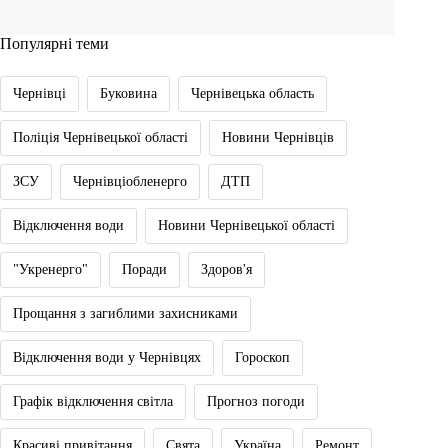
Популярні теми
Чернівці
Буковина
Чернівецька область
Поліція Чернівецької області
Новини Чернівців
ЗСУ
Чернівціобленерго
ДТП
Відключення води
Новини Чернівецької області
"Укренерго"
Поради
Здоров'я
Прощання з загиблими захисниками
Відключення води у Чернівцях
Гороскоп
Графік відключення світла
Прогноз погоди
Красиві привітання
Свята
Україна
Ремонт