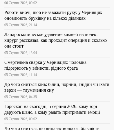
06 Серпня 2026, 00:02
Роботи вночі, щоб не заважати руху: у Чернівцях
оновлюють бруківку на кількох ділянках
05 Серпня 2026, 21:14
Лапароскопическое удаление камней из почек:
хирург рассказал, как проходит операция и сколько
она стоит
05 Серпня 2026, 13:04
Смертельна сварка у Чернівцях: чоловіка
підозрюють у вбивстві рідного брата
05 Серпня 2026, 11:14
До чого сниться кінь: білий, чорний, гнідий чи їхати
верхи — тлумачення сну
05 Серпня 2026, 04:35
Гороскоп на сьогодні, 5 серпня 2026: кому зорі
дарують шанс, а кому радять притримати емоції
05 Серпня 2026, 00:02
До чого сниться, що випадає волосся: більшість