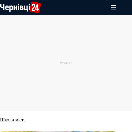
Перейти
до
вмісту
Школи міста