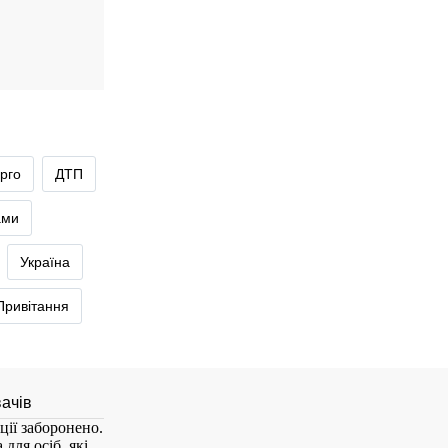
рго
ДТП
ами
Україна
Привітання
ції заборонено.
для осіб, які