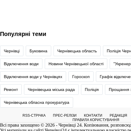
Популярні теми
Чернівці
Буковина
Чернівецька область
Поліція Черн
Відключення води
Новини Чернівецької області
"Укренер
Відключення води у Чернівцях
Гороскоп
Графік відключе
Ремонт
Чернівецька міська рада
Поліція
Прощання з
Чернівецька обласна прокуратура
RSS-СТРІЧКА
ПРЕС-РЕЛІЗИ
КОНТАКТИ
РЕДАКЦІЯ
ПРАВИЛА КОРИСТУВАННЯ
Всі права захищено © 2026 - Чернівці 24. Копіювання, розповсюд
Усі матеріали на сайті
Чернівці24
є інтелектуальною власністю реда