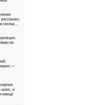
янках
аление
 рассказал,
и сколько
ернівцях:
вбивстві
лий,
 верхи —
5 серпня
ь шанс, а
 емоції