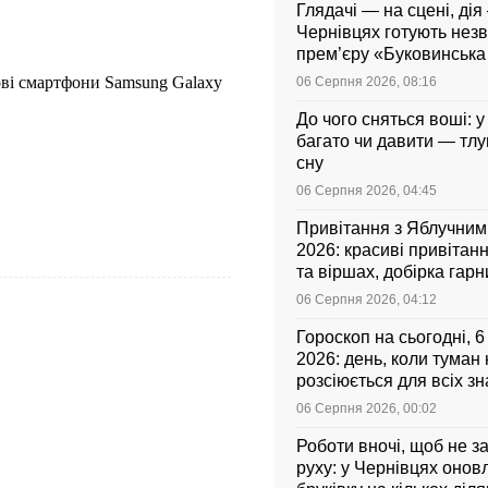
Глядачі — на сцені, дія 
Чернівцях готують нез
прем’єру «Буковинськ
ві смартфони Samsung Galaxy
06 Серпня 2026, 08:16
До чого сняться воші: у
багато чи давити — тл
сну
06 Серпня 2026, 04:45
Привітання з Яблучни
2026: красиві привітанн
та віршах, добірка гар
листівок українською
06 Серпня 2026, 04:12
Гороскоп на сьогодні, 
2026: день, коли туман
розсіюється для всіх зн
06 Серпня 2026, 00:02
Роботи вночі, щоб не з
руху: у Чернівцях оно