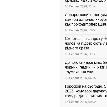
бруківку на кількох діл
05 Серпня 2026, 21:14
Лапароскопическое уд
камней из почек: хирург
как проходит операция 
она стоит
05 Серпня 2026, 13:04
Смертельна сварка у Ч
чоловіка підозрюють у 
рідного брата
05 Серпня 2026, 11:14
До чого сниться кінь: бі
чорний, гнідий чи їхати
тлумачення сну
05 Серпня 2026, 04:35
Гороскоп на сьогодні, 
2026: кому зорі даруют
кому радять притримати
05 Серпня 2026, 00:02