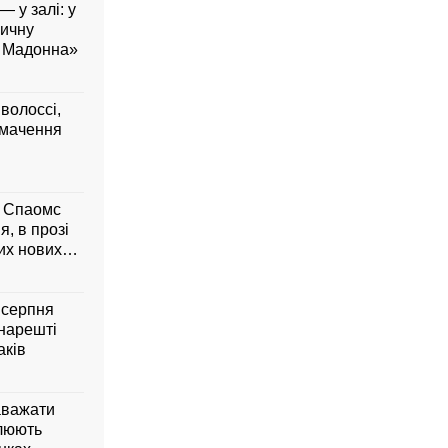
— у залі: у
вичну
а Мадонна»
 волоссі,
умачення
м Спаомс
я, в прозі
них нових
6 серпня
 нарешті
аків
аважати
влюють