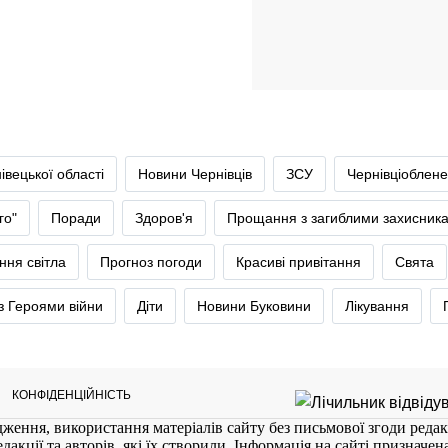
івецької області
Новини Чернівців
ЗСУ
Чернівціоблене
го"
Поради
Здоров'я
Прощання з загиблими захисник
ння світла
Прогноз погоди
Красиві привітання
Свята
 Героями війни
Діти
Новини Буковини
Лікування
КОНФІДЕНЦІЙНІСТЬ
ження, використання матеріалів сайту без письмової згоди редак
кції та авторів, які їх створили. Інформація на сайті призначена 