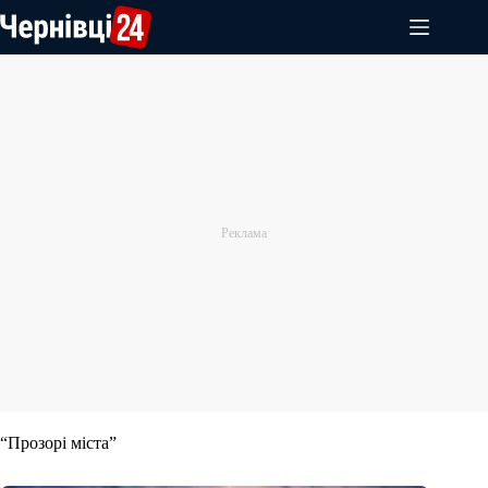
Перейти
до
вмісту
“Прозорі міста”