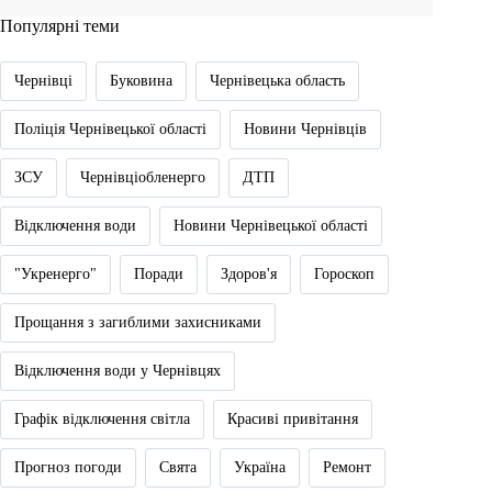
Популярні теми
Чернівці
Буковина
Чернівецька область
Поліція Чернівецької області
Новини Чернівців
ЗСУ
Чернівціобленерго
ДТП
Відключення води
Новини Чернівецької області
"Укренерго"
Поради
Здоров'я
Гороскоп
Прощання з загиблими захисниками
Відключення води у Чернівцях
Графік відключення світла
Красиві привітання
Прогноз погоди
Свята
Україна
Ремонт