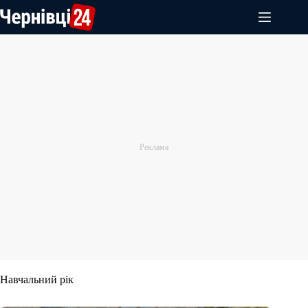
Перейти
до
вмісту
Навчальний рік