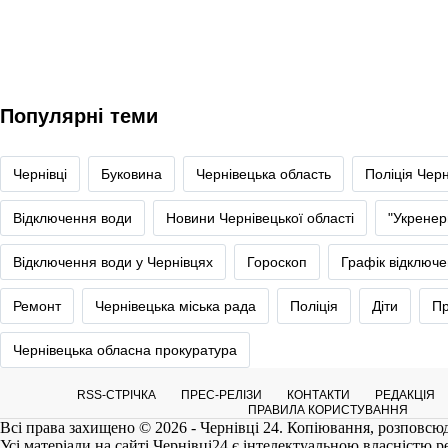
Популярні теми
Чернівці
Буковина
Чернівецька область
Поліція Черн
Відключення води
Новини Чернівецької області
"Укренер
Відключення води у Чернівцях
Гороскоп
Графік відключе
Ремонт
Чернівецька міська рада
Поліція
Діти
Пр
Чернівецька обласна прокуратура
RSS-СТРІЧКА
ПРЕС-РЕЛІЗИ
КОНТАКТИ
РЕДАКЦІЯ
ПРАВИЛА КОРИСТУВАННЯ
Всі права захищено © 2026 - Чернівці 24. Копіювання, розповсюд
Усі матеріали на сайті
Чернівці24
є інтелектуальною власністю реда