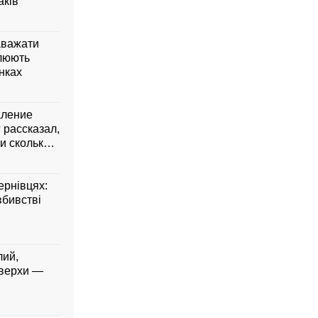
аків
аважати
влюють
янках
аление
 рассказал,
и сколько
ернівцях:
вбивстві
лий,
 верхи —