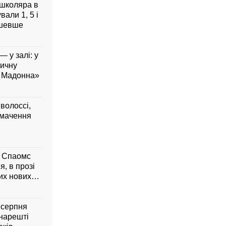
 школяра в
али 1, 5 і
дешевше
— у залі: у
вичну
а Мадонна»
 волоссі,
умачення
м Спаомс
я, в прозі
них нових
6 серпня
 нарешті