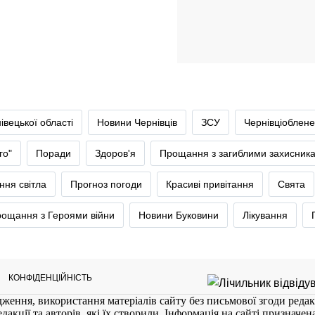
івецької області
Новини Чернівців
ЗСУ
Чернівціоблене
го"
Поради
Здоров'я
Прощання з загиблими захисник
ння світла
Прогноз погоди
Красиві привітання
Свята
ощання з Героями війни
Новини Буковини
Лікування
КОНФІДЕНЦІЙНІСТЬ
ження, використання матеріалів сайту без письмової згоди редак
кції та авторів, які їх створили. Інформація на сайті призначена 