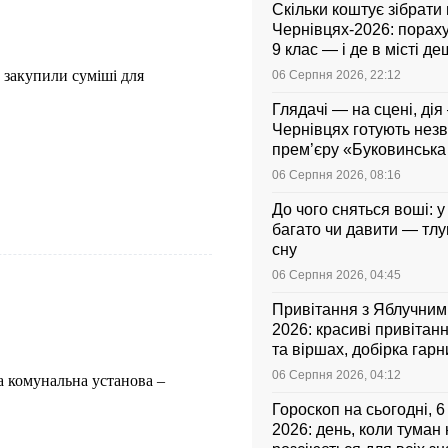
Скільки коштує зібрати
Чернівцях-2026: порахув
9 клас — і де в місті 
 закупили суміші для
06 Серпня 2026, 22:12
Глядачі — на сцені, дія 
Чернівцях готують нез
прем’єру «Буковинськ
06 Серпня 2026, 08:16
До чого сняться воші: у
багато чи давити — тл
сну
06 Серпня 2026, 04:45
Привітання з Яблучни
2026: красиві привітанн
та віршах, добірка гар
листівок українською
06 Серпня 2026, 04:12
а комунальна установа –
Гороскоп на сьогодні, 
2026: день, коли туман