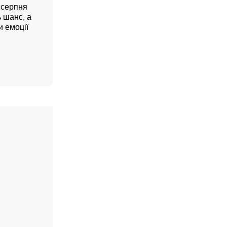
5 серпня
ь шанс, а
 емоції