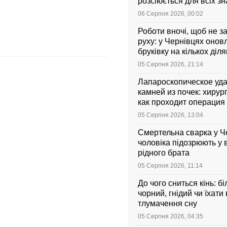
розсіюється для всіх зн
06 Серпня 2026, 00:02
Роботи вночі, щоб не з
руху: у Чернівцях оно
бруківку на кількох діл
05 Серпня 2026, 21:14
Лапароскопическое уд
камней из почек: хирург
как проходит операция 
она стоит
05 Серпня 2026, 13:04
Смертельна сварка у Ч
чоловіка підозрюють у 
рідного брата
05 Серпня 2026, 11:14
До чого сниться кінь: бі
чорний, гнідий чи їхати
тлумачення сну
05 Серпня 2026, 04:35