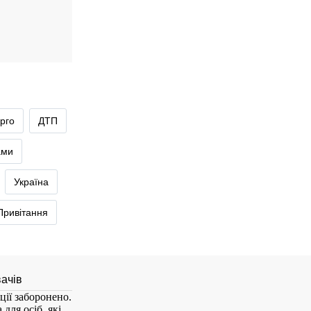
рго
ДТП
ами
Україна
Привітання
ції заборонено.
для осіб, які