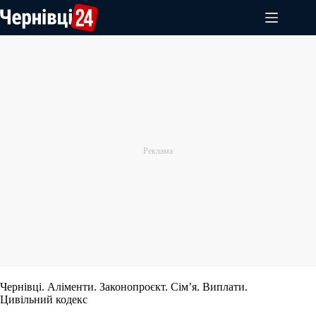
Перейти
до
вмісту
Чернівці. Аліменти. Законопроєкт. Сім’я. Виплати.
Цивільний кодекс