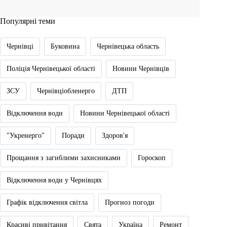
Популярні теми
Чернівці
Буковина
Чернівецька область
Поліція Чернівецької області
Новини Чернівців
ЗСУ
Чернівціобленерго
ДТП
Відключення води
Новини Чернівецької області
"Укренерго"
Поради
Здоров'я
Прощання з загиблими захисниками
Гороскоп
Відключення води у Чернівцях
Графік відключення світла
Прогноз погоди
Красиві привітання
Свята
Україна
Ремонт