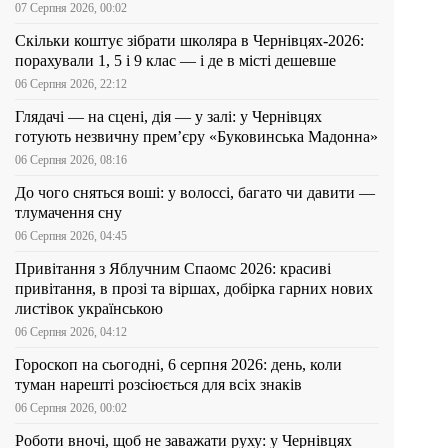
07 Серпня 2026, 00:02
Скільки коштує зібрати школяра в Чернівцях-2026:
порахували 1, 5 і 9 клас — і де в місті дешевше
06 Серпня 2026, 22:12
Глядачі — на сцені, дія — у залі: у Чернівцях
готують незвичну прем’єру «Буковинська Мадонна»
06 Серпня 2026, 08:16
До чого сняться воші: у волоссі, багато чи давити —
тлумачення сну
06 Серпня 2026, 04:45
Привітання з Яблучним Спаомс 2026: красиві
привітання, в прозі та віршах, добірка гарних нових
листівок українською
06 Серпня 2026, 04:12
Гороскоп на сьогодні, 6 серпня 2026: день, коли
туман нарешті розсіюється для всіх знаків
06 Серпня 2026, 00:02
Роботи вночі, щоб не заважати руху: у Чернівцях