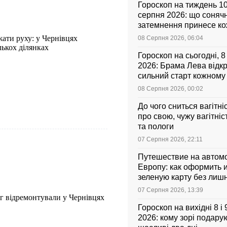
Гороскоп на тиждень 1
серпня 2026: що соняч
затемнення принесе к
знаку зодіаку
жати руху: у Чернівцях
08 Серпня 2026, 06:04
лькох ділянках
Гороскоп на сьогодні, 
2026: Брама Лева відк
сильний старт кожному
зодіаку
08 Серпня 2026, 00:02
До чого сниться вагітні
про свою, чужу вагітніс
та пологи
07 Серпня 2026, 22:11
Путешествие на автом
Европу: как оформить и
зеленую карту без лиш
07 Серпня 2026, 13:39
г відремонтували у Чернівцях
Гороскоп на вихідні 8 і
2026: кому зорі подарую