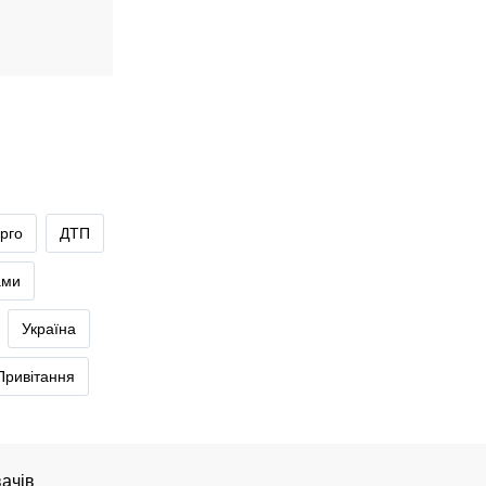
рго
ДТП
ами
Україна
Привітання