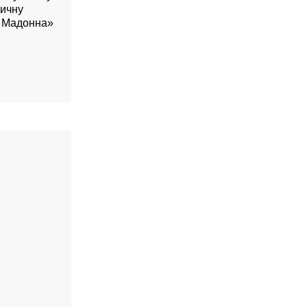
вичну
а Мадонна»