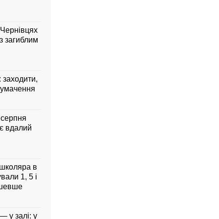
 Чернівцях
з загиблим
: заходити,
лумачення
7 серпня
ує вдалий
 школяра в
али 1, 5 і
дешевше
— у залі: у