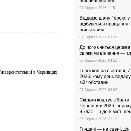
щасливі два дні
07 Серпня 2026, 11:51
Віддамо шану Герою: у
відбудеться прощання і
військовим
07 Серпня 2026, 07:39
До чого сниться церква
свічки чи вінчання — т
07 Серпня 2026, 04:51
Гороскоп на сьогодні, 
ніверситетській в Чернівцях
2026: кому день подар
збіг обставин
07 Серпня 2026, 00:02
Скільки коштує зібрати
Чернівцях-2026: порахув
9 клас — і де в місті 
06 Серпня 2026, 22:12
Глядачі — на сцені, дія 