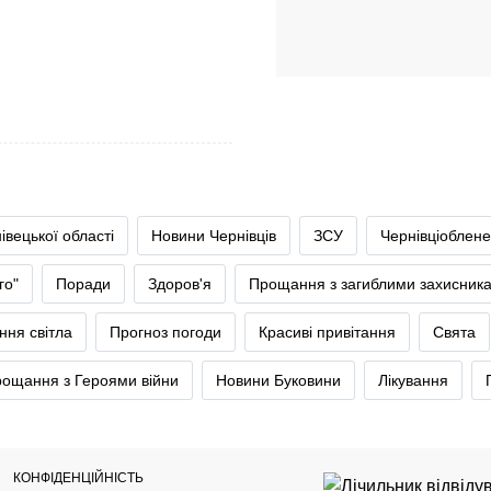
івецької області
Новини Чернівців
ЗСУ
Чернівціоблене
го"
Поради
Здоров'я
Прощання з загиблими захисник
ння світла
Прогноз погоди
Красиві привітання
Свята
ощання з Героями війни
Новини Буковини
Лікування
КОНФІДЕНЦІЙНІСТЬ