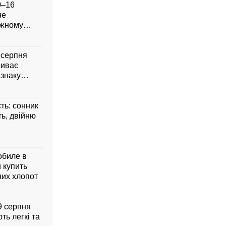
0–16
не
ожному
8 серпня
риває
 знаку
сть: сонник
ть, двійню
обиле в
 купить
них хлопот
 9 серпня
ть легкі та