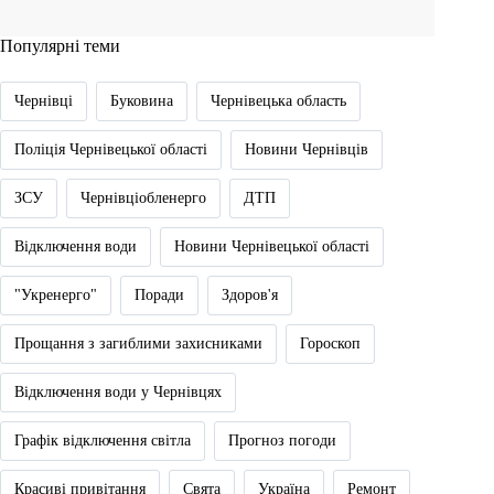
Популярні теми
Чернівці
Буковина
Чернівецька область
Поліція Чернівецької області
Новини Чернівців
ЗСУ
Чернівціобленерго
ДТП
Відключення води
Новини Чернівецької області
"Укренерго"
Поради
Здоров'я
Прощання з загиблими захисниками
Гороскоп
Відключення води у Чернівцях
Графік відключення світла
Прогноз погоди
Красиві привітання
Свята
Україна
Ремонт