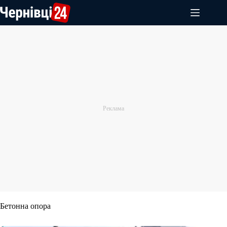
Перейти
до
вмісту
Бетонна опора