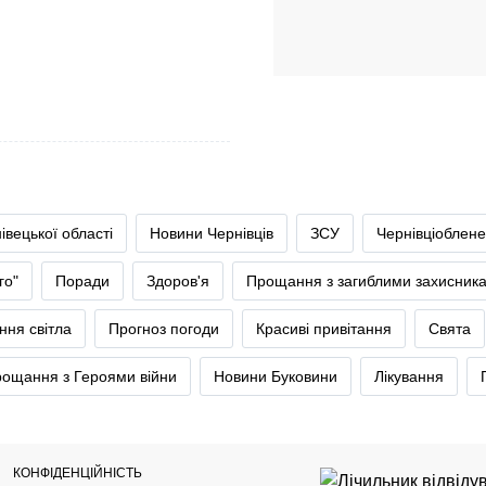
івецької області
Новини Чернівців
ЗСУ
Чернівціоблене
го"
Поради
Здоров'я
Прощання з загиблими захисник
ння світла
Прогноз погоди
Красиві привітання
Свята
ощання з Героями війни
Новини Буковини
Лікування
КОНФІДЕНЦІЙНІСТЬ