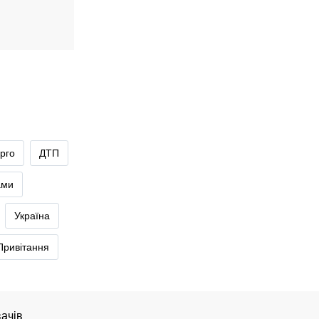
рго
ДТП
ами
Україна
Привітання