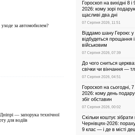
Гороскоп на вихідні 8 і
2026: кому зорі подарую
щасливі два дні
07 Серпня 2026, 11:51
 уходе за автомобилем?
Віддамо шану Герою: у
відбудеться прощання і
військовим
07 Серпня 2026, 07:39
До чого сниться церква
свічки чи вінчання — т
07 Серпня 2026, 04:51
Гороскоп на сьогодні, 
2026: кому день подар
збіг обставин
07 Серпня 2026, 00:02
Дніпрі — запорука технічної
Скільки коштує зібрати
ту для водіїв
Чернівцях-2026: порахув
9 клас — і де в місті 