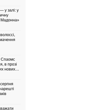
— у залі: у
вичну
а Мадонна»
 волоссі,
умачення
м Спаомс
я, в прозі
них нових
6 серпня
 нарешті
аків
аважати