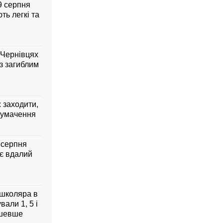
 9 серпня
ть легкі та
 Чернівцях
з загиблим
: заходити,
лумачення
7 серпня
ує вдалий
 школяра в
али 1, 5 і
дешевше