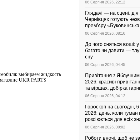
06 Серпня 2026, 22:12
Глядачі — на сцені, дія 
Чернівцях готують нез
прем’єру «Буковинськ
06 Серпня 2026, 08:16
До чого сняться воші: у
багато чи давити — тл
сну
06 Серпня 2026, 04:45
омобиля: выбираем жидкость
Привітання з Яблучни
 магазине UKR PARTS
2026: красиві привітанн
та віршах, добірка гар
листівок українською
06 Серпня 2026, 04:12
Гороскоп на сьогодні, 
2026: день, коли туман
розсіюється для всіх зн
06 Серпня 2026, 00:02
Роботи вночі, щоб не з