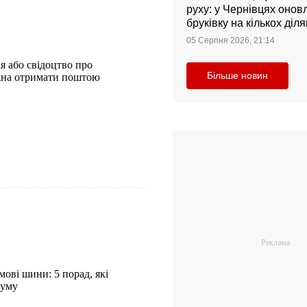
руху: у Чернівцях оно
бруківку на кількох діл
05 Серпня 2026, 21:14
ія або свідоцтво про
Більше новин
ожна отримати поштою
мові шини: 5 порад, які
гуму