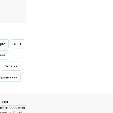
рго
ДТП
ами
Україна
Привітання
ції заборонено.
для осіб, які