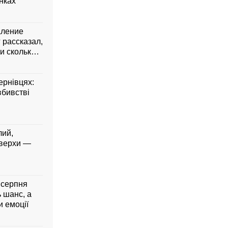
янках
аление
 рассказал,
и сколько
ернівцях:
вбивстві
лий,
 верхи —
5 серпня
ь шанс, а
 емоції