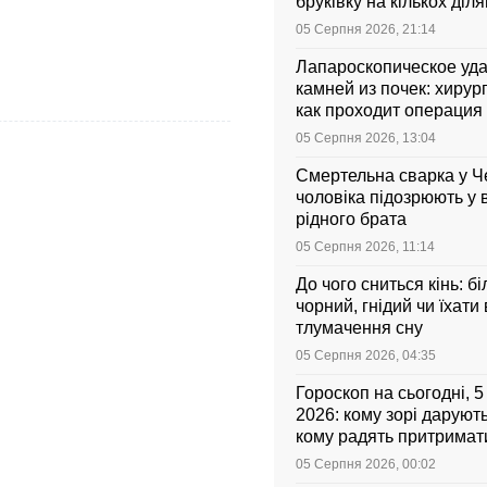
бруківку на кількох діл
05 Серпня 2026, 21:14
Лапароскопическое уд
камней из почек: хирург
как проходит операция 
она стоит
05 Серпня 2026, 13:04
Смертельна сварка у Ч
чоловіка підозрюють у 
рідного брата
05 Серпня 2026, 11:14
До чого сниться кінь: бі
чорний, гнідий чи їхати
тлумачення сну
05 Серпня 2026, 04:35
Гороскоп на сьогодні, 
2026: кому зорі даруют
кому радять притримати
05 Серпня 2026, 00:02