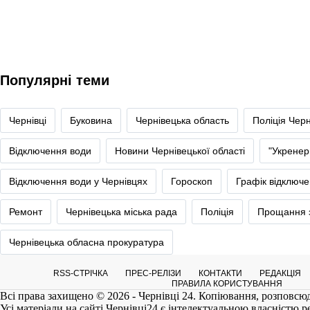
Популярні теми
Чернівці
Буковина
Чернівецька область
Поліція Черн
Відключення води
Новини Чернівецької області
"Укренер
Відключення води у Чернівцях
Гороскоп
Графік відключе
Ремонт
Чернівецька міська рада
Поліція
Прощання з
Чернівецька обласна прокуратура
RSS-СТРІЧКА
ПРЕС-РЕЛІЗИ
КОНТАКТИ
РЕДАКЦІЯ
ПРАВИЛА КОРИСТУВАННЯ
Всі права захищено © 2026 - Чернівці 24. Копіювання, розповсюд
Усі матеріали на сайті
Чернівці24
є інтелектуальною власністю реда