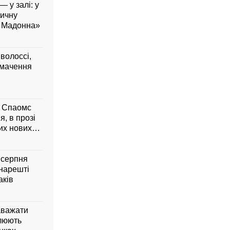
— у залі: у
вичну
а Мадонна»
 волоссі,
умачення
м Спаомс
я, в прозі
них нових
6 серпня
 нарешті
аків
аважати
влюють