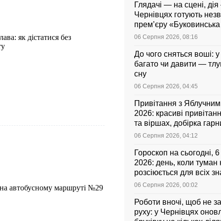
Глядачі — на сцені, дія 
Чернівцях готують нез
прем’єру «Буковинськ
ава: як дістатися без
06 Серпня 2026, 08:16
ту
До чого сняться воші: у
багато чи давити — тл
сну
06 Серпня 2026, 04:45
Привітання з Яблучни
2026: красиві привітанн
та віршах, добірка гар
листівок українською
06 Серпня 2026, 04:12
Гороскоп на сьогодні, 
2026: день, коли туман
розсіюється для всіх зн
06 Серпня 2026, 00:02
 на автобусному маршруті №29
Роботи вночі, щоб не з
руху: у Чернівцях оно