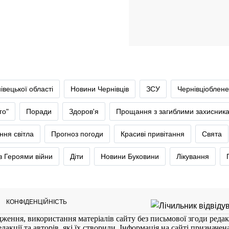
івецької області
Новини Чернівців
ЗСУ
Чернівціоблене
го"
Поради
Здоров'я
Прощання з загиблими захисник
ння світла
Прогноз погоди
Красиві привітання
Свята
 Героями війни
Діти
Новини Буковини
Лікування
КОНФІДЕНЦІЙНІСТЬ
ження, використання матеріалів сайту без письмової згоди редак
кції та авторів, які їх створили. Інформація на сайті призначена 