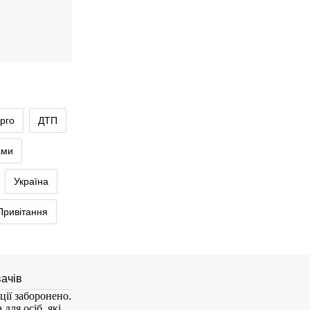
рго
ДТП
ами
Україна
Привітання
ції заборонено.
для осіб, які