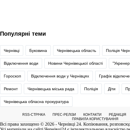
Популярні теми
Чернівці
Буковина
Чернівецька область
Поліція Черн
Відключення води
Новини Чернівецької області
"Укренер
Гороскоп
Відключення води у Чернівцях
Графік відключе
Ремонт
Чернівецька міська рада
Поліція
Діти
Пр
Чернівецька обласна прокуратура
RSS-СТРІЧКА
ПРЕС-РЕЛІЗИ
КОНТАКТИ
РЕДАКЦІЯ
ПРАВИЛА КОРИСТУВАННЯ
Всі права захищено © 2026 - Чернівці 24. Копіювання, розповсюд
Усі матеріали на сайті
Чернівці24
є інтелектуальною власністю реда