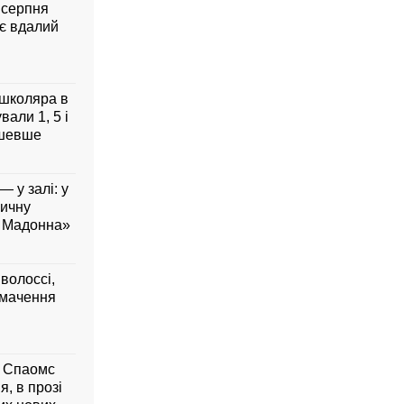
7 серпня
ує вдалий
 школяра в
али 1, 5 і
дешевше
— у залі: у
вичну
а Мадонна»
 волоссі,
умачення
м Спаомс
я, в прозі