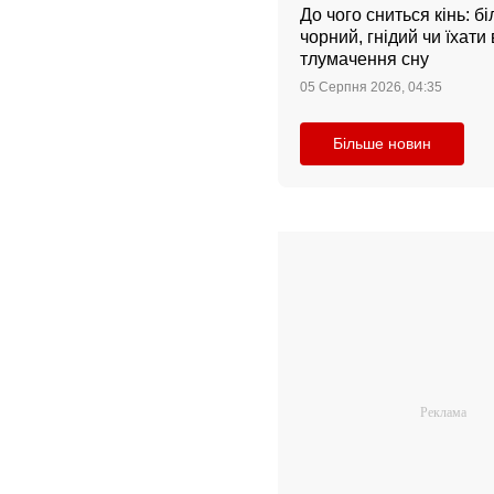
До чого сниться кінь: бі
чорний, гнідий чи їхати
тлумачення сну
05 Серпня 2026, 04:35
Більше новин