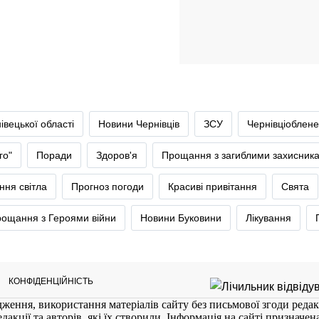
івецької області
Новини Чернівців
ЗСУ
Чернівціоблене
го"
Поради
Здоров'я
Прощання з загиблими захисник
ння світла
Прогноз погоди
Красиві привітання
Свята
ощання з Героями війни
Новини Буковини
Лікування
КОНФІДЕНЦІЙНІСТЬ
ження, використання матеріалів сайту без письмової згоди редак
кції та авторів, які їх створили. Інформація на сайті призначена 