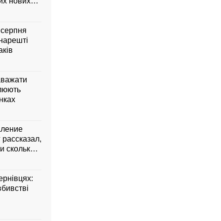
них нових
6 серпня
 нарешті
аків
аважати
влюють
янках
аление
 рассказал,
и сколько
ернівцях:
вбивстві