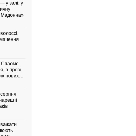
— у залі: у
вичну
а Мадонна»
 волоссі,
умачення
м Спаомс
я, в прозі
них нових
6 серпня
 нарешті
аків
аважати
влюють