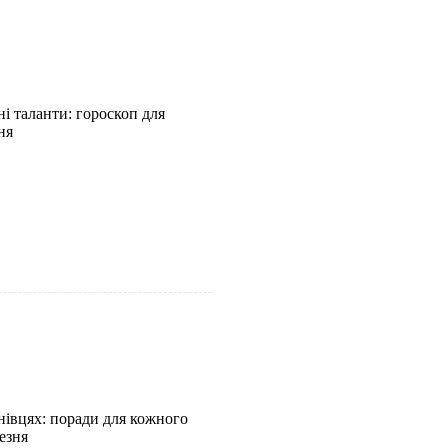
і таланти: гороскоп для
ня
нівцях: поради для кожного
езня