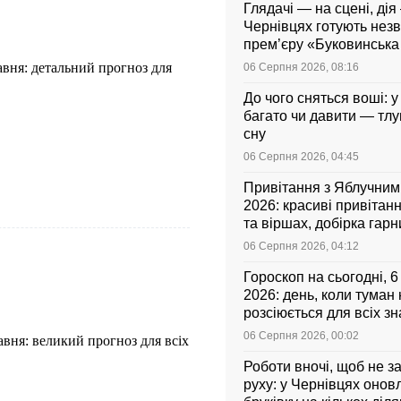
Глядачі — на сцені, дія 
Чернівцях готують нез
прем’єру «Буковинськ
равня: детальний прогноз для
06 Серпня 2026, 08:16
До чого сняться воші: у
багато чи давити — тл
сну
06 Серпня 2026, 04:45
Привітання з Яблучни
2026: красиві привітанн
та віршах, добірка гар
листівок українською
06 Серпня 2026, 04:12
Гороскоп на сьогодні, 
2026: день, коли туман
розсіюється для всіх зн
06 Серпня 2026, 00:02
авня: великий прогноз для всіх
Роботи вночі, щоб не з
руху: у Чернівцях оно