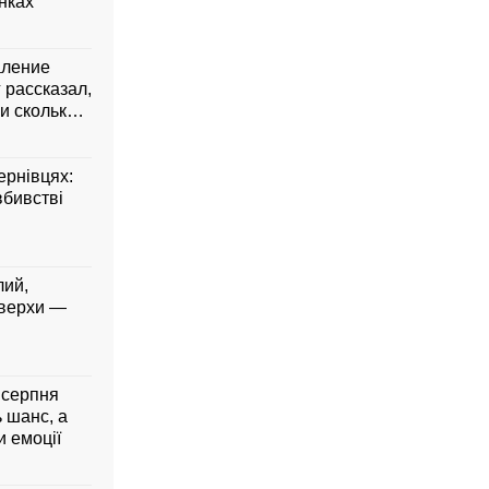
янках
аление
 рассказал,
и сколько
ернівцях:
вбивстві
лий,
 верхи —
5 серпня
ь шанс, а
 емоції