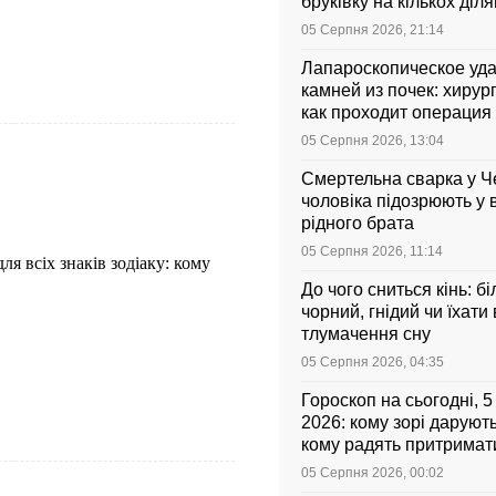
бруківку на кількох діл
05 Серпня 2026, 21:14
Лапароскопическое уд
камней из почек: хирург
как проходит операция 
она стоит
05 Серпня 2026, 13:04
Смертельна сварка у Ч
чоловіка підозрюють у 
рідного брата
05 Серпня 2026, 11:14
ля всіх знаків зодіаку: кому
До чого сниться кінь: бі
чорний, гнідий чи їхати
тлумачення сну
05 Серпня 2026, 04:35
Гороскоп на сьогодні, 
2026: кому зорі даруют
кому радять притримати
05 Серпня 2026, 00:02