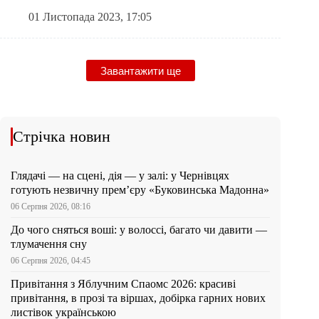
01 Листопада 2023, 17:05
Завантажити ще
Стрічка новин
Глядачі — на сцені, дія — у залі: у Чернівцях
готують незвичну прем’єру «Буковинська Мадонна»
06 Серпня 2026, 08:16
До чого сняться воші: у волоссі, багато чи давити —
тлумачення сну
06 Серпня 2026, 04:45
Привітання з Яблучним Спаомс 2026: красиві
привітання, в прозі та віршах, добірка гарних нових
листівок українською