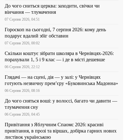
До чого сниться церква: заходити, свічки чи
вінчання — тлумачення
07 Серпня 2026, 04:51
Гороскоп на сьогодні, 7 серпня 2026: кому день
подарує вдалий збіг обставин
07 Серпня 2026, 00:02
Скільки коштує зібрати школяра в Чернівцях-2026:
порахували 1, 5 і 9 клас — і де в місті дешевше
06 Серпня 2026, 22:12
Глядачі — на сцені, дія — у залі: у Чернівцях
готують незвичну прем’єру «Буковинська Мадонна»
06 Серпня 2026, 08:16
До чого сняться воші: у волоссі, багато чи давити —
тлумачення сну
06 Серпня 2026, 04:45
Привітання з Яблучним Спаомс 2026: красиві
привітання, в прозі та віршах, добірка гарних нових
листівок українською