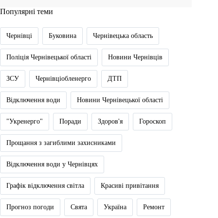
Популярні теми
Чернівці
Буковина
Чернівецька область
Поліція Чернівецької області
Новини Чернівців
ЗСУ
Чернівціобленерго
ДТП
Відключення води
Новини Чернівецької області
"Укренерго"
Поради
Здоров'я
Гороскоп
Прощання з загиблими захисниками
Відключення води у Чернівцях
Графік відключення світла
Красиві привітання
Прогноз погоди
Свята
Україна
Ремонт