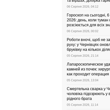
та віршах, добірка гар
листівок українською
06 Серпня 2026, 04:12
Гороскоп на сьогодні, 
2026: день, коли туман
розсіюється для всіх зн
06 Серпня 2026, 00:02
Роботи вночі, щоб не з
руху: у Чернівцях оно
бруківку на кількох діл
05 Серпня 2026, 21:14
Лапароскопическое уд
камней из почек: хирург
как проходит операция 
она стоит
05 Серпня 2026, 13:04
Смертельна сварка у Ч
чоловіка підозрюють у 
рідного брата
05 Серпня 2026, 11:14