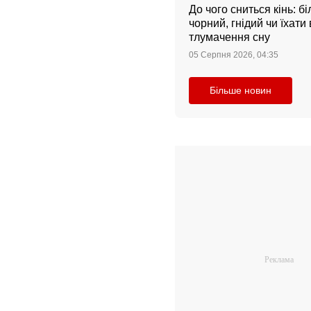
До чого сниться кінь: бі
чорний, гнідий чи їхати
тлумачення сну
05 Серпня 2026, 04:35
Більше новин