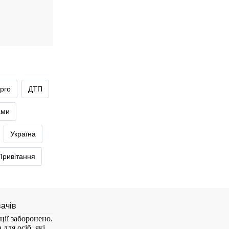
рго
ДТП
ами
Україна
Привітання
ції заборонено.
для осіб, які