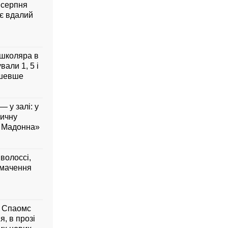
7 серпня
ує вдалий
 школяра в
али 1, 5 і
дешевше
— у залі: у
вичну
а Мадонна»
 волоссі,
умачення
м Спаомс
я, в прозі