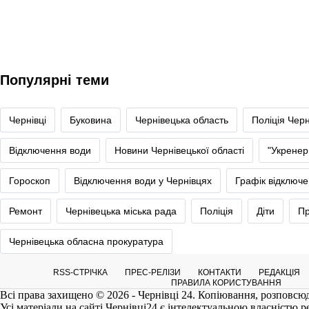
Популярні теми
Чернівці
Буковина
Чернівецька область
Поліція Черн
Відключення води
Новини Чернівецької області
"Укренер
Гороскоп
Відключення води у Чернівцях
Графік відключе
Ремонт
Чернівецька міська рада
Поліція
Діти
Пр
Чернівецька обласна прокуратура
RSS-СТРІЧКА
ПРЕС-РЕЛІЗИ
КОНТАКТИ
РЕДАКЦІЯ
ПРАВИЛА КОРИСТУВАННЯ
Всі права захищено © 2026 - Чернівці 24. Копіювання, розповсюд
Усі матеріали на сайті
Чернівці24
є інтелектуальною власністю реда