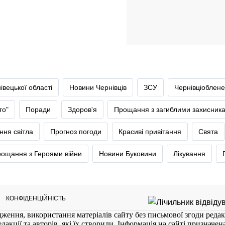
івецької області
Новини Чернівців
ЗСУ
Чернівціоблене
го"
Поради
Здоров'я
Прощання з загиблими захисник
ння світла
Прогноз погоди
Красиві привітання
Свята
ощання з Героями війни
Новини Буковини
Лікування
КОНФІДЕНЦІЙНІСТЬ
ження, використання матеріалів сайту без письмової згоди редак
кції та авторів, які їх створили. Інформація на сайті призначена 