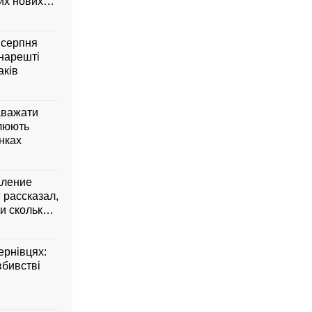
них нових
6 серпня
 нарешті
аків
аважати
влюють
янках
аление
 рассказал,
и сколько
ернівцях:
вбивстві