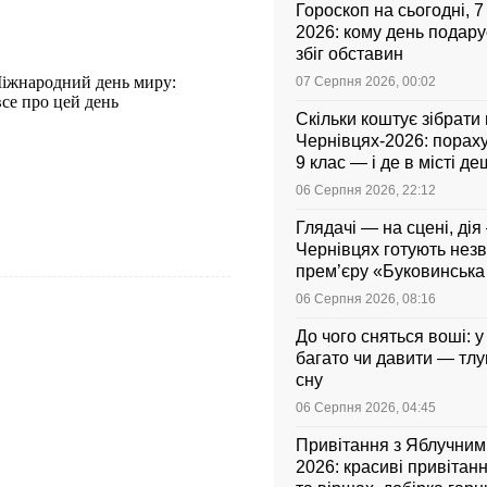
Гороскоп на сьогодні, 
2026: кому день подар
збіг обставин
 Міжнародний день миру:
07 Серпня 2026, 00:02
все про цей день
Скільки коштує зібрати
Чернівцях-2026: порахув
9 клас — і де в місті 
06 Серпня 2026, 22:12
Глядачі — на сцені, дія 
Чернівцях готують нез
прем’єру «Буковинськ
06 Серпня 2026, 08:16
До чого сняться воші: у
багато чи давити — тл
сну
06 Серпня 2026, 04:45
Привітання з Яблучни
2026: красиві привітанн