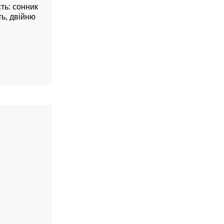
сть: сонник
ть, двійню