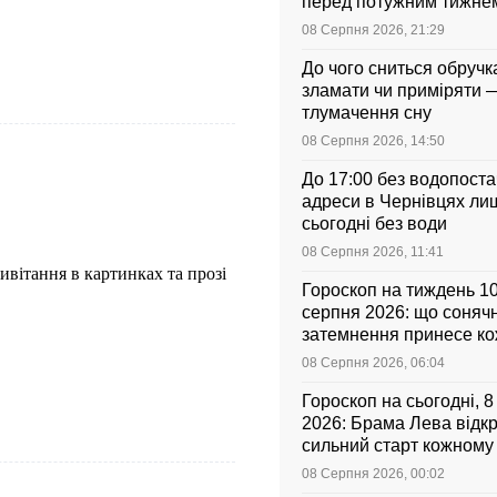
перед потужним тижнем
08 Серпня 2026, 21:29
До чого сниться обручка
зламати чи приміряти 
тлумачення сну
08 Серпня 2026, 14:50
До 17:00 без водопоста
адреси в Чернівцях ли
сьогодні без води
08 Серпня 2026, 11:41
ивітання в картинках та прозі
Гороскоп на тиждень 1
серпня 2026: що соняч
затемнення принесе к
знаку зодіаку
08 Серпня 2026, 06:04
Гороскоп на сьогодні, 
2026: Брама Лева відк
сильний старт кожному
зодіаку
08 Серпня 2026, 00:02