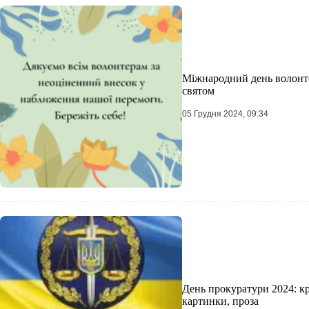
Міжнародний день волонтер
святом
05 Грудня 2024, 09:34
День прокуратури 2024: кр
картинки, проза