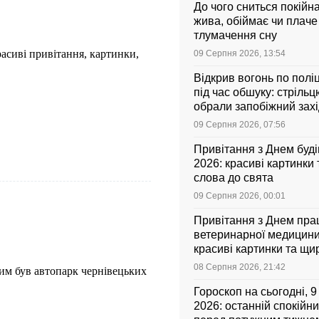
До чого сниться покійн
жива, обіймає чи плач
тлумачення сну
расиві привітання, картинки,
09 Серпня 2026, 13:54
Відкрив вогонь по полі
під час обшуку: стрільцю
обрали запобіжний захі
09 Серпня 2026, 07:56
Привітання з Днем буд
2026: красиві картинки 
слова до свята
09 Серпня 2026, 00:01
Привітання з Днем пра
ветеринарної медицини
красиві картинки та щи
свята
08 Серпня 2026, 21:42
им був автопарк чернівецьких
Гороскоп на сьогодні, 
2026: останній спокійн