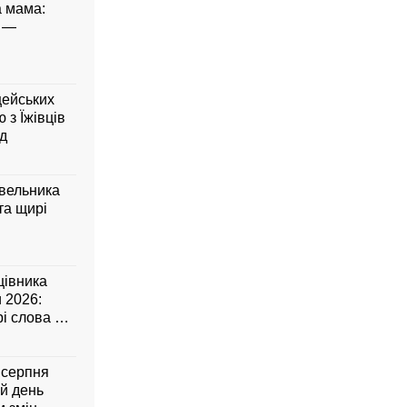
а мама:
е —
цейських
 з Їжівців
д
івельника
та щирі
цівника
 2026:
рі слова до
9 серпня
ий день