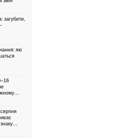
 змін
: загубити,
—
чання: які
шаться
0–16
не
ожному
8 серпня
риває
 знаку