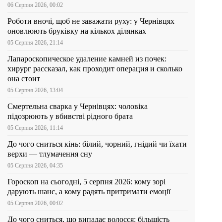
06 Серпня 2026, 00:02
Роботи вночі, щоб не заважати руху: у Чернівцях
оновлюють бруківку на кількох ділянках
05 Серпня 2026, 21:14
Лапароскопическое удаление камней из почек:
хирург рассказал, как проходит операция и сколько
она стоит
05 Серпня 2026, 13:04
Смертельна сварка у Чернівцях: чоловіка
підозрюють у вбивстві рідного брата
05 Серпня 2026, 11:14
До чого сниться кінь: білий, чорний, гнідий чи їхати
верхи — тлумачення сну
05 Серпня 2026, 04:35
Гороскоп на сьогодні, 5 серпня 2026: кому зорі
дарують шанс, а кому радять притримати емоції
05 Серпня 2026, 00:02
До чого сниться, що випадає волосся: більшість