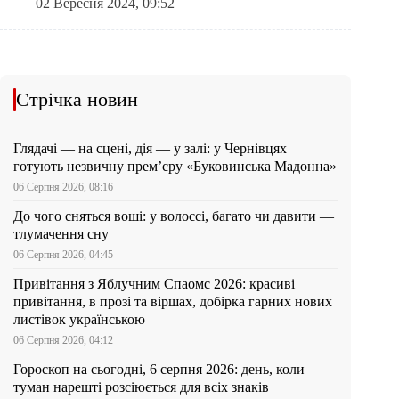
02 Вересня 2024, 09:52
Стрічка новин
Глядачі — на сцені, дія — у залі: у Чернівцях
готують незвичну прем’єру «Буковинська Мадонна»
06 Серпня 2026, 08:16
До чого сняться воші: у волоссі, багато чи давити —
тлумачення сну
06 Серпня 2026, 04:45
Привітання з Яблучним Спаомс 2026: красиві
привітання, в прозі та віршах, добірка гарних нових
листівок українською
06 Серпня 2026, 04:12
Гороскоп на сьогодні, 6 серпня 2026: день, коли
туман нарешті розсіюється для всіх знаків