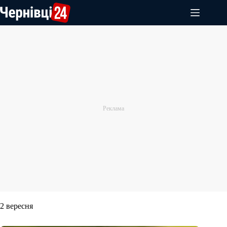
Перейти
до
вмісту
2 вересня