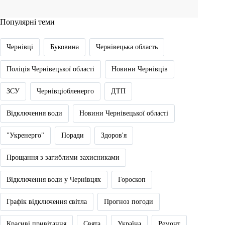
Популярні теми
Чернівці
Буковина
Чернівецька область
Поліція Чернівецької області
Новини Чернівців
ЗСУ
Чернівціобленерго
ДТП
Відключення води
Новини Чернівецької області
"Укренерго"
Поради
Здоров'я
Прощання з загиблими захисниками
Відключення води у Чернівцях
Гороскоп
Графік відключення світла
Прогноз погоди
Красиві привітання
Свята
Україна
Ремонт