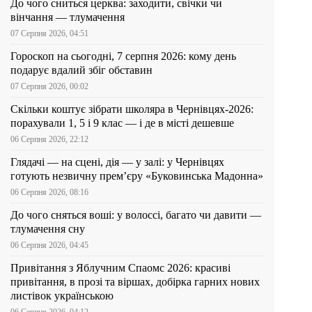
До чого сниться церква: заходити, свічки чи
вінчання — тлумачення
07 Серпня 2026, 04:51
Гороскоп на сьогодні, 7 серпня 2026: кому день
подарує вдалий збіг обставин
07 Серпня 2026, 00:02
Скільки коштує зібрати школяра в Чернівцях-2026:
порахували 1, 5 і 9 клас — і де в місті дешевше
06 Серпня 2026, 22:12
Глядачі — на сцені, дія — у залі: у Чернівцях
готують незвичну прем’єру «Буковинська Мадонна»
06 Серпня 2026, 08:16
До чого сняться воші: у волоссі, багато чи давити —
тлумачення сну
06 Серпня 2026, 04:45
Привітання з Яблучним Спаомс 2026: красиві
привітання, в прозі та віршах, добірка гарних нових
листівок українською