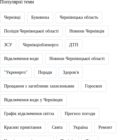
Популярні теми
Чернівці
Буковина
Чернівецька область
Поліція Чернівецької області
Новини Чернівців
ЗСУ
Чернівціобленерго
ДТП
Відключення води
Новини Чернівецької області
"Укренерго"
Поради
Здоров'я
Прощання з загиблими захисниками
Гороскоп
Відключення води у Чернівцях
Графік відключення світла
Прогноз погоди
Красиві привітання
Свята
Україна
Ремонт