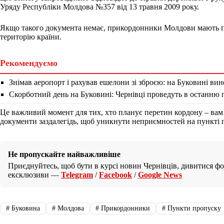
Уряду Республіки Молдова №357 від 13 травня 2009 року.
Якщо такого документа немає, прикордонники Молдови мають пр
територію країни.
Рекомендуємо
Знімав аеропорт і рахував ешелони зі зброєю: на Буковині ви
Скорботний день на Буковині: Чернівці проведуть в останню 
Це важливий момент для тих, хто планує перетин кордону – вам 
документи заздалегідь, щоб уникнути неприємностей на пункті 
Не пропускайте найважливіше
Приєднуйтесь, щоб бути в курсі новин Чернівців, дивитися фот
ексклюзиви —
Telegram
/
Facebook
/
Google News
#
Буковина
#
Молдова
#
Прикордонники
#
Пункти пропуску