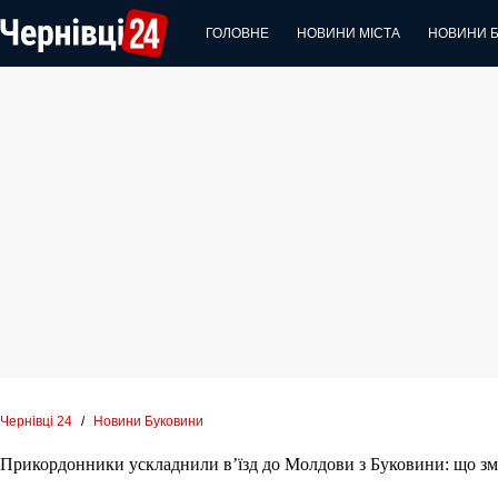
Перейти
до
ГОЛОВНЕ
НОВИНИ МІСТА
НОВИНИ 
вмісту
Чернівці 24
/
Новини Буковини
Прикордонники ускладнили в’їзд до Молдови з Буковини: що зм