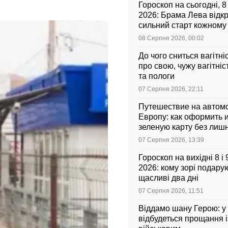
Гороскоп на сьогодні, 
2026: Брама Лева відк
сильний старт кожному
зодіаку
08 Серпня 2026, 00:02
До чого сниться вагітні
про свою, чужу вагітніс
та пологи
07 Серпня 2026, 22:11
Путешествие на автом
Европу: как оформить и
зеленую карту без лиш
07 Серпня 2026, 13:39
Гороскоп на вихідні 8 і
2026: кому зорі подарую
щасливі два дні
07 Серпня 2026, 11:51
Віддамо шану Герою: у
відбудеться прощання і