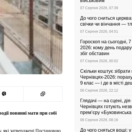
військовим
07 Серпня 2026, 07:39
До чого сниться церква
свічки чи вінчання — т
07 Серпня 2026, 04:51
Гороскоп на сьогодні, 
2026: кому день подар
збіг обставин
07 Серпня 2026, 00:02
Скільки коштує зібрати
Чернівцях-2026: порахув
9 клас — і де в місті 
06 Серпня 2026, 22:12
Глядачі — на сцені, дія 
Чернівцях готують нез
прем’єру «Буковинськ
одії повинні мати при собі
06 Серпня 2026, 08:16
До чого сняться воші: у
, які затверджені Постановою