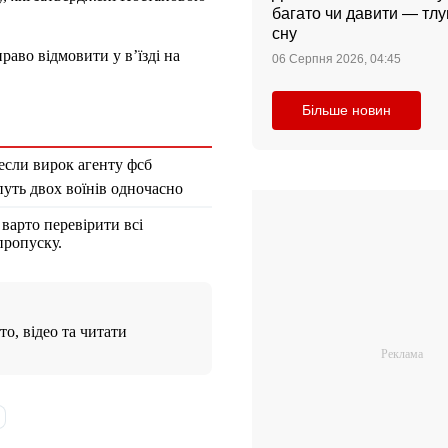
багато чи давити — тл
сну
аво відмовити у в’їзді на
06 Серпня 2026, 04:45
Більше новин
несли вирок агенту фсб
путь двох воїнів одночасно
варто перевірити всі
пропуску.
о, відео та читати