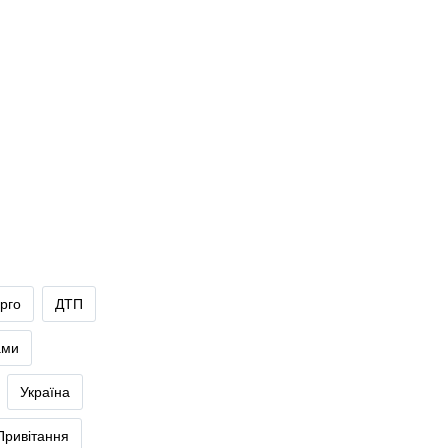
рго
ДТП
ами
Україна
Привітання