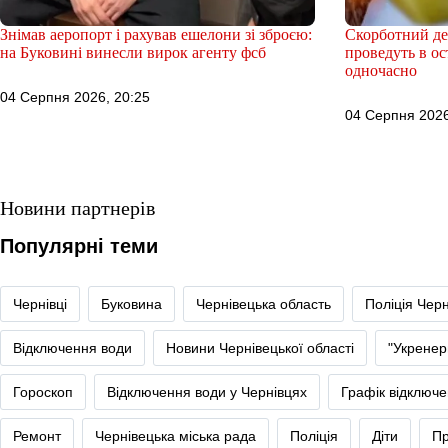
Знімав аеропорт і рахував ешелони зі зброєю:
Скорботний ден
на Буковині винесли вирок агенту фсб
проведуть в ос
одночасно
04 Серпня 2026, 20:25
04 Серпня 2026
Новини партнерів
Популярні теми
Чернівці
Буковина
Чернівецька область
Поліція Черн
Відключення води
Новини Чернівецької області
"Укренер
Гороскоп
Відключення води у Чернівцях
Графік відключе
Ремонт
Чернівецька міська рада
Поліція
Діти
Пр