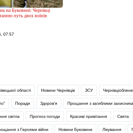
ь на Буковині: Чернівці
танню путь двох воїнів
, 07:57
івецької області
Новини Чернівців
ЗСУ
Чернівціоблене
го"
Поради
Здоров'я
Прощання з загиблими захисник
ння світла
Прогноз погоди
Красиві привітання
Свята
ощання з Героями війни
Новини Буковини
Лікування