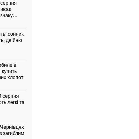
8 серпня
риває
 знаку
сть: сонник
ть, двійню
обиле в
 купить
них хлопот
 9 серпня
ть легкі та
 Чернівцях
з загиблим