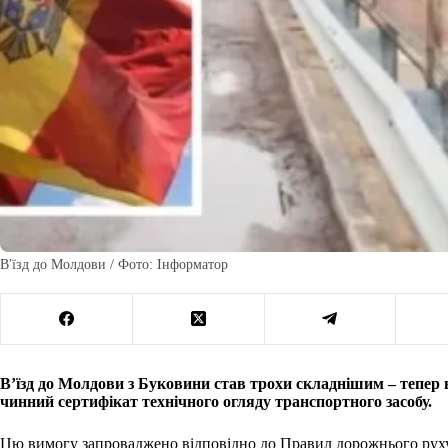
В'їзд до Молдови / Фото: Інформатор
В’їзд до Молдови з Буковини став трохи складнішим – тепер в
чинний сертифікат технічного огляду транспортного засобу.
Цю вимогу запроваджено відповідно до Правил дорожнього руху