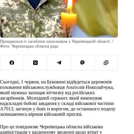
Прощаються із загиблим захисником у Чернівецькій області. /
Фото: Чернівецька обласна рада
Сьогодні, 1 червня, на Буковині відбудеться церемонія
поховання військовослужбовця Анатолія Николайчука,
який мужньо захищав вітчизну від російських
загарбників. Молодший сержант, який виконував
надскладні бойові завдання у складі військової частини
А7013, загинув у боях із ворогом, до останнього подиху
залишаючись вірним військовій присязі.
Про це повідомляє Чернівецька обласна військова
адміністрація у щоденному зведенні щодо втрат у