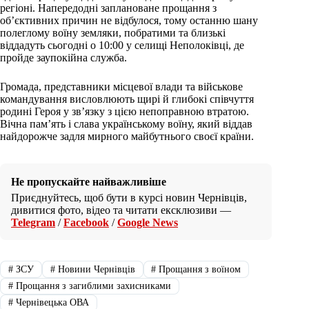
регіоні. Напередодні заплановане прощання з
об’єктивних причин не відбулося, тому останню шану
полеглому воїну земляки, побратими та близькі
віддадуть сьогодні о 10:00 у селищі Неполоківці, де
пройде заупокійна служба.
Громада, представники місцевої влади та військове
командування висловлюють щирі й глибокі співчуття
родині Героя у зв’язку з цією непоправною втратою.
Вічна пам’ять і слава українському воїну, який віддав
найдорожче задля мирного майбутнього своєї країни.
Не пропускайте найважливіше
Приєднуйтесь, щоб бути в курсі новин Чернівців,
дивитися фото, відео та читати ексклюзиви —
Telegram
/
Facebook
/
Google News
#
ЗСУ
#
Новини Чернівців
#
Прощання з воїном
#
Прощання з загиблими захисниками
#
Чернівецька ОВА