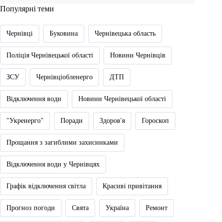
Популярні теми
Чернівці
Буковина
Чернівецька область
Поліція Чернівецької області
Новини Чернівців
ЗСУ
Чернівціобленерго
ДТП
Відключення води
Новини Чернівецької області
"Укренерго"
Поради
Здоров'я
Гороскоп
Прощання з загиблими захисниками
Відключення води у Чернівцях
Графік відключення світла
Красиві привітання
Прогноз погоди
Свята
Україна
Ремонт