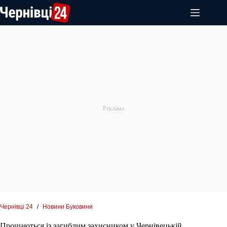
Перейти
до
вмісту
Чернівці 24
/
Новини Буковини
Прощаються із загиблим захисником у Чернівецькій