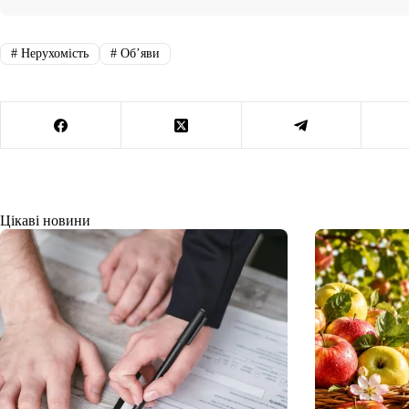
#
Нерухомість
#
Обʼяви
Цікаві новини