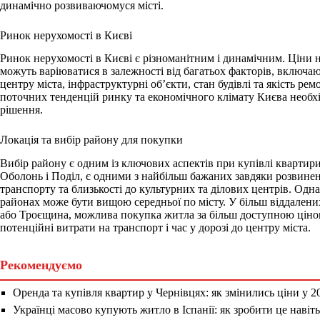
динамічно розвиваючомуся місті.
Ринок нерухомості в Києві
Ринок нерухомості в Києві є різноманітним і динамічним. Ціни 
можуть варіюватися в залежності від багатьох факторів, включаю
центру міста, інфраструктурні об’єкти, стан будівлі та якість рем
поточних тенденцій ринку та економічного клімату Києва необх
рішення.
Локація та вибір району для покупки
Вибір району є одним із ключових аспектів при купівлі квартири
Оболонь і Поділ, є одними з найбільш бажаних завдяки розвинен
транспорту та близькості до культурних та ділових центрів. Одна
районах може бути вищою середньої по місту. У більш віддален
або Троєщина, можлива покупка житла за більш доступною ціною
потенційні витрати на транспорт і час у дорозі до центру міста.
Рекомендуємо
Оренда та купівля квартир у Чернівцях: як змінились ціни у 2
Українці масово купують житло в Іспанії: як зробити це наві