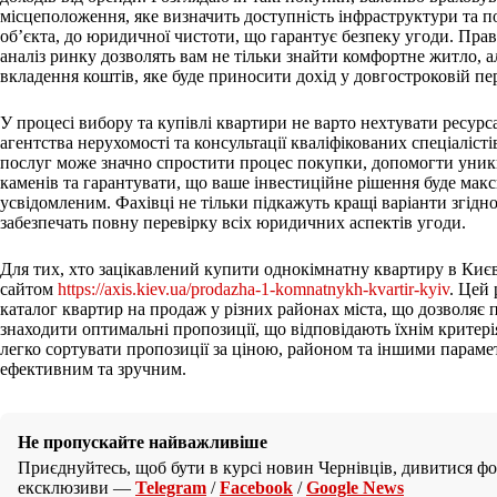
місцеположення, яке визначить доступність інфраструктури та по
об’єкта, до юридичної чистоти, що гарантує безпеку угоди. Пра
аналіз ринку дозволять вам не тільки знайти комфортне житло, а
вкладення коштів, яке буде приносити дохід у довгостроковій пе
У процесі вибору та купівлі квартири не варто нехтувати ресурс
агентства нерухомості та консультації кваліфікованих спеціаліс
послуг може значно спростити процес покупки, допомогти уник
каменів та гарантувати, що ваше інвестиційне рішення буде ма
усвідомленим. Фахівці не тільки підкажуть кращі варіанти згідн
забезпечать повну перевірку всіх юридичних аспектів угоди.
Для тих, хто зацікавлений купити однокімнатну квартиру в Киє
сайтом
https://axis.kiev.ua/prodazha-1-komnatnykh-kvartir-kyiv
. Цей
каталог квартир на продаж у різних районах міста, що дозволя
знаходити оптимальні пропозиції, що відповідають їхнім критері
легко сортувати пропозиції за ціною, районом та іншими парам
ефективним та зручним.
Не пропускайте найважливіше
Приєднуйтесь, щоб бути в курсі новин Чернівців, дивитися фот
ексклюзиви —
Telegram
/
Facebook
/
Google News