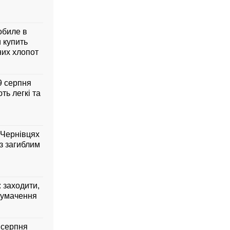
обиле в
 купить
них хлопот
 9 серпня
ть легкі та
 Чернівцях
з загиблим
: заходити,
лумачення
7 серпня