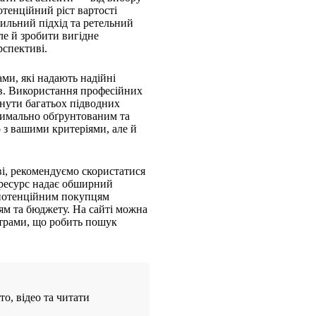
тенційний ріст вартості
вильний підхід та ретельний
ле й зробити вигідне
рспективі.
ами, які надають надійні
тів. Використання професійних
нути багатьох підводних
ксимально обґрунтованим та
о з вашими критеріями, але й
ві, рекомендуємо скористатися
 ресурс надає обширний
є потенційним покупцям
ям та бюджету. На сайті можна
етрами, що робить пошук
о, відео та читати