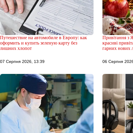
Путешествие на автомобиле в Европу: как
Привітання з 
оформить и купить зеленую карту без
красиві привіта
лишних хлопот
гарних нових 
07 Серпня 2026, 13:39
06 Серпня 2026