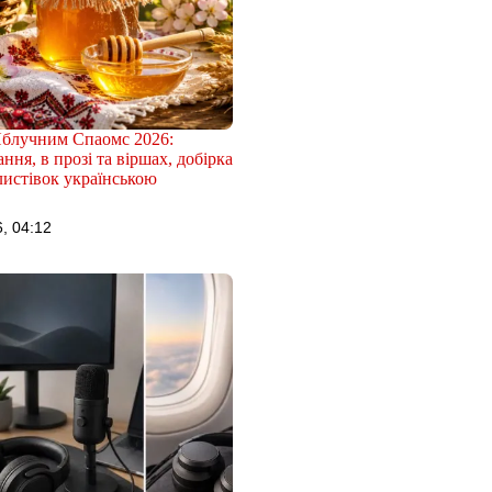
Яблучним Спаомс 2026:
ння, в прозі та віршах, добірка
листівок українською
, 04:12