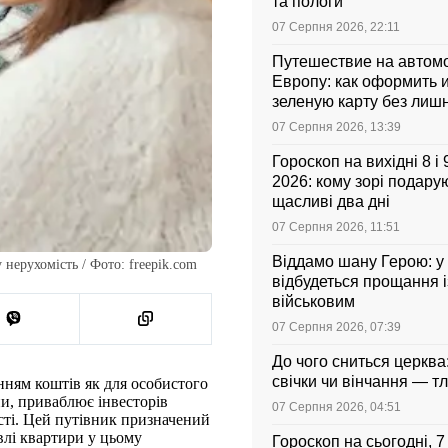
та пологи
07 Серпня 2026, 22:11
Путешествие на автом
Европу: как оформить и
зеленую карту без лиш
07 Серпня 2026, 13:39
Гороскоп на вихідні 8 і
2026: кому зорі подарую
щасливі два дні
07 Серпня 2026, 11:51
Віддамо шану Герою: у
нерухомість / Фото: freepik.com
відбудеться прощання і
військовим
07 Серпня 2026, 07:39
До чого сниться церква
свічки чи вінчання — т
ням коштів як для особистого
ни, приваблює інвесторів
07 Серпня 2026, 04:51
ті. Цей путівник призначений
влі квартири у цьому
Гороскоп на сьогодні, 