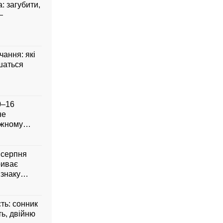
: загубити,
—
чання: які
шаться
0–16
не
ожному
8 серпня
риває
 знаку
сть: сонник
ть, двійню