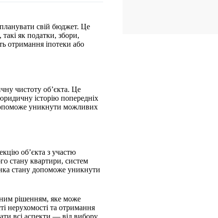
планувати свій бюджет. Це
 такі як податки, збори,
ть отримання іпотеки або
чну чистоту об’єкта. Це
, юридичну історію попередніх
 допоможе уникнути можливих
екцію об’єкта з участю
ого стану квартири, систем
інка стану допоможе уникнути
йним рішенням, яке може
ті нерухомості та отримання
ати всі аспекти — від вибору