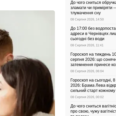
До чого сниться обручка
зламати чи приміряти 
тлумачення сну
08 Серпня 2026, 14:50
До 17:00 без водопоста
адреси в Чернівцях ли
сьогодні без води
08 Серпня 2026, 11:41
Гороскоп на тиждень 1
серпня 2026: що соняч
затемнення принесе к
знаку зодіаку
08 Серпня 2026, 06:04
Гороскоп на сьогодні, 
2026: Брама Лева відк
сильний старт кожному
зодіаку
08 Серпня 2026, 00:02
До чого сниться вагітні
про свою, чужу вагітніс