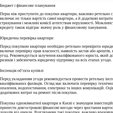
Бюджет і фінансове планування
Перш ніж приступити до покупки квартири, важливо ретельно с
включає не тільки вартість самої квартири, а й додаткові витрати,
страхування і можливі комісії агентствам нерухомості. Можливіс
кредиту також відіграє значну роль у фінансовому панування.
Юридична перевірка квартири
Перед покупкою квартири необхідно ретельно перевірити юриди
включає перевірку прав власності, наявність застав або арештів
угод. Рекомендується залучення кваліфікованого юриста, який
ризиків і забезпечить юридичну підтримку на всіх етапах угоди.
Інспекція об’єкта купівлі
Перед укладанням угоди рекомендується провести ретельну інсп
кваліфікованих фахівців. Огляд має включати перевірку технічн
опалення, водопостачання, електрики та інших комунікацій. Оц
додаткових витрат на ремонт після покупки.
Покупка однокімнатної квартири в Києві є значущим інвестиці
принести довгострокові фінансові вигоди через зростання вартос
доходів від оренди. Розглядаючи такі покупки, важливо враховув