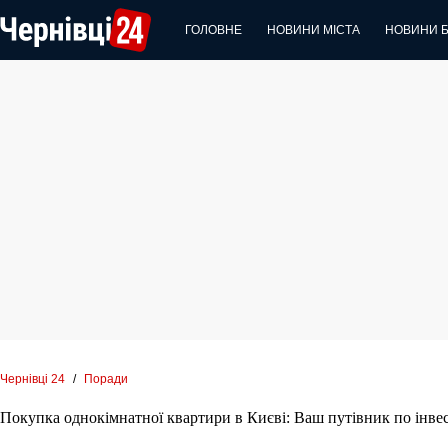
Перейти
до
ГОЛОВНЕ
НОВИНИ МІСТА
НОВИНИ 
вмісту
Чернівці 24
/
Поради
Покупка однокімнатної квартири в Києві: Ваш путівник по інвес