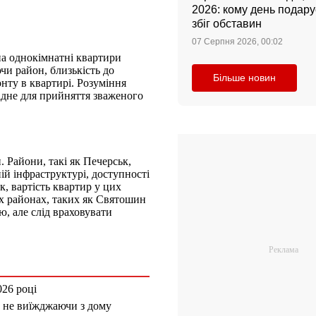
2026: кому день подар
збіг обставин
07 Серпня 2026, 00:02
на однокімнатні квартири
чи район, близькість до
Більше новин
онту в квартирі. Розуміння
ідне для прийняття зваженого
. Райони, такі як Печерськ,
ій інфраструктурі, доступності
к, вартість квартир у цих
их районах, таких як Святошин
, але слід враховувати
026 році
ть не виїжджаючи з дому