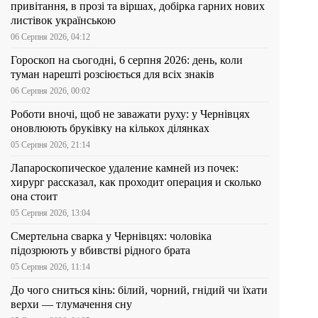
привітання, в прозі та віршах, добірка гарних нових
листівок українською
06 Серпня 2026, 04:12
Гороскоп на сьогодні, 6 серпня 2026: день, коли
туман нарешті розсіюється для всіх знаків
06 Серпня 2026, 00:02
Роботи вночі, щоб не заважати руху: у Чернівцях
оновлюють бруківку на кількох ділянках
05 Серпня 2026, 21:14
Лапароскопическое удаление камней из почек:
хирург рассказал, как проходит операция и сколько
она стоит
05 Серпня 2026, 13:04
Смертельна сварка у Чернівцях: чоловіка
підозрюють у вбивстві рідного брата
05 Серпня 2026, 11:14
До чого сниться кінь: білий, чорний, гнідий чи їхати
верхи — тлумачення сну