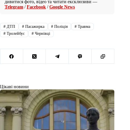
дивитися фото, відео та читати ексклюзиви —
Telegram
/
Facebook
/
Google News
#
ДТП
#
Пасажирка
#
Поліція
#
Травма
#
Тролейбус
#
Чернівці
Цікаві новини