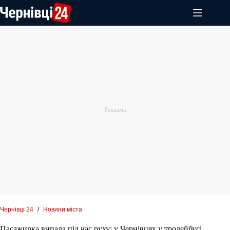
Перейти
до
вмісту
Чернівці 24
/
Новини міста
Пасажирка випала під час руху: у Чернівцях у тролейбусі