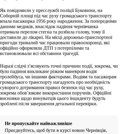
Як повідомили у пресслужбі поліції Буковини, на
Соборній площі під час руху громадського транспорту
впала пасажирка 1956 року народження. За попередніми
даними медиків, внаслідок падіння чернівчанка
отримала перелом стегна та розбила голову, тому її
доставили до лікарні. На місці дорожньо-транспортної
пригоди тривалий час працювали правоохоронці, які
офіційно оформляли ДТП з потерпілими та
встановлювали всі обставини трагедії.
Наразі слідчі з’ясовують точні причини події, зокрема, чи
було падіння викликане різким маневром водія
тролейбуса, чи іншими факторами. Водіям та пасажирам
громадського транспорту нагадують про необхідність
суворого дотримання правил безпеки під час руху,
зокрема обов’язкове використання поручнів. Офіційні
висновки щодо винуватців цього інциденту будуть
зроблені після завершення детальної перевірки.
Не пропускайте найважливіше
Приєднуйтесь, щоб бути в курсі новин Чернівців,