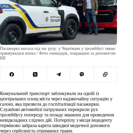
Пасажирка випала під час руху: у Чернівцях у тролейбусі тяжко
травмувалася жінка / Фото очевидців, покращене за допомогою
ШІ
Комунальний транспорт заблокували на одній із
центральних площ міста через надзвичайну ситуацію у
салоні, яка призвела до госпіталізації пасажирки.
Службові автомобілі патрульних перекрили рух
тролейбусу попереду та позаду машини для проведення
невідкладних слідчих дій. Потерпілу з місця інциденту
терміново забрала карета швидкої медичної допомоги
через серйозність отриманих травм.