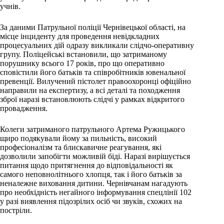
учнів.
За даними Патрульної поліції Чернівецької області, на
місце інциденту для проведення невідкладних
процесуальних дій одразу викликали слідчо-оперативну
групу. Поліцейські встановили, що затриманому
порушнику всього 17 років, про що оперативно
сповістили його батьків та співробітників ювенальної
превенції. Вилучений пістолет правоохоронці офіційно
направили на експертизу, а всі деталі та походження
зброї наразі встановлюють слідчі у рамках відкритого
провадження.
Колеги затриманого патрульного Артема Ружицького
щиро подякували йому за пильність, високий
професіоналізм та блискавичне реагування, які
дозволили запобігти можливій біді. Наразі вирішується
питання щодо притягнення до відповідальності як
самого неповнолітнього хлопця, так і його батьків за
неналежне виховання дитини. Чернівчанам нагадують
про необхідність негайного інформування спецлінії 102
у разі виявлення підозрілих осіб чи звуків, схожих на
постріли.