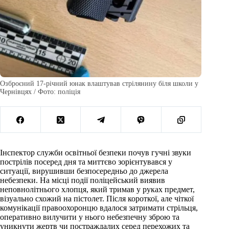
Озброєний 17-річний юнак влаштував стрілянину біля школи у
Чернівцях / Фото: поліція
Інспектор служби освітньої безпеки почув гучні звуки
пострілів посеред дня та миттєво зорієнтувався у
ситуації, вирушивши безпосередньо до джерела
небезпеки. На місці події поліцейський виявив
неповнолітнього хлопця, який тримав у руках предмет,
візуально схожий на пістолет. Після короткої, але чіткої
комунікації правоохоронцю вдалося затримати стрільця,
оперативно вилучити у нього небезпечну зброю та
уникнути жертв чи постраждалих серед перехожих та