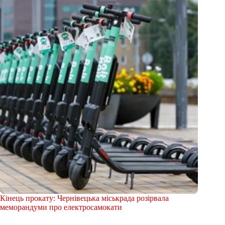
Кінець прокату: Чернівецька міськрада розірвала
меморандуми про електросамокати