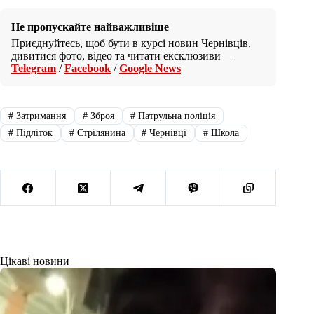
Не пропускайте найважливіше
Приєднуйтесь, щоб бути в курсі новин Чернівців,
дивитися фото, відео та читати ексклюзиви —
Telegram
/
Facebook
/
Google News
#
Затримання
#
Зброя
#
Патрульна поліція
#
Підліток
#
Стрілянина
#
Чернівці
#
Школа
Цікаві новини