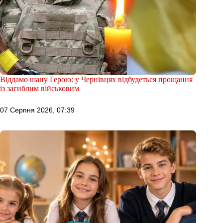
Віддамо шану Герою: у Чернівцях відбудеться прощання
із загиблим військовим
07 Серпня 2026, 07:39