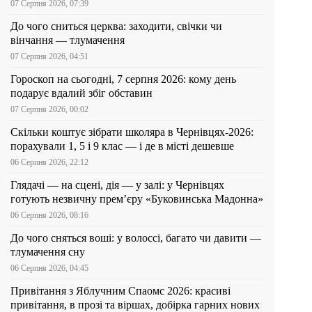
07 Серпня 2026, 07:39
До чого сниться церква: заходити, свічки чи
вінчання — тлумачення
07 Серпня 2026, 04:51
Гороскоп на сьогодні, 7 серпня 2026: кому день
подарує вдалий збіг обставин
07 Серпня 2026, 00:02
Скільки коштує зібрати школяра в Чернівцях-2026:
порахували 1, 5 і 9 клас — і де в місті дешевше
06 Серпня 2026, 22:12
Глядачі — на сцені, дія — у залі: у Чернівцях
готують незвичну прем’єру «Буковинська Мадонна»
06 Серпня 2026, 08:16
До чого сняться воші: у волоссі, багато чи давити —
тлумачення сну
06 Серпня 2026, 04:45
Привітання з Яблучним Спаомс 2026: красиві
привітання, в прозі та віршах, добірка гарних нових