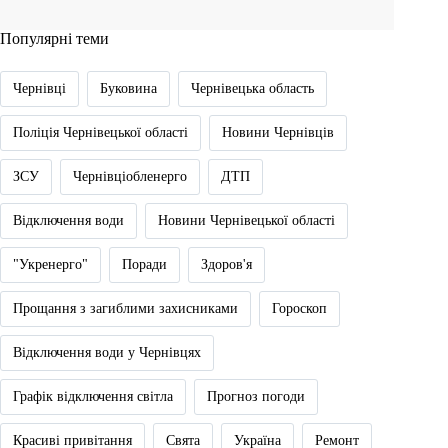
Популярні теми
Чернівці
Буковина
Чернівецька область
Поліція Чернівецької області
Новини Чернівців
ЗСУ
Чернівціобленерго
ДТП
Відключення води
Новини Чернівецької області
"Укренерго"
Поради
Здоров'я
Прощання з загиблими захисниками
Гороскоп
Відключення води у Чернівцях
Графік відключення світла
Прогноз погоди
Красиві привітання
Свята
Україна
Ремонт