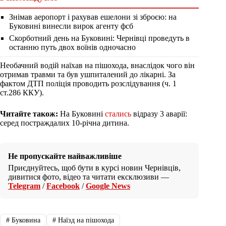
Знімав аеропорт і рахував ешелони зі зброєю: на
Буковині винесли вирок агенту фсб
Скорботний день на Буковині: Чернівці проведуть в
останню путь двох воїнів одночасно
Необачний водій наїхав на пішохода, внаслідок чого він
отримав травми та був ушпиталений до лікарні. За
фактом ДТП поліція проводить розслідування (ч. 1
ст.286 ККУ).
Читайте також:
На Буковині
стались
відразу 3 аварії:
серед постраждалих 10-річна дитина.
Не пропускайте найважливіше
Приєднуйтесь, щоб бути в курсі новин Чернівців,
дивитися фото, відео та читати ексклюзиви —
Telegram
/
Facebook
/
Google News
#
Буковина
#
Наїзд на пішохода