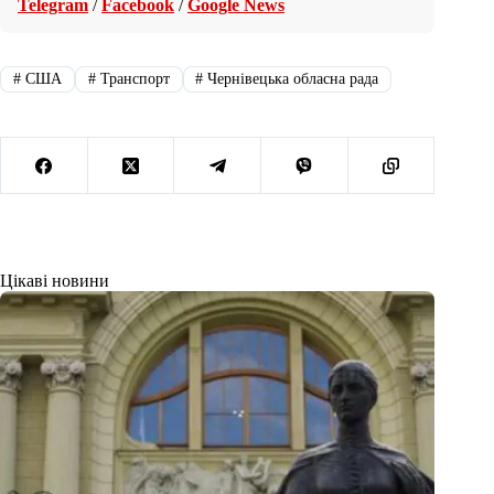
Telegram
/
Facebook
/
Google News
#
США
#
Транспорт
#
Чернівецька обласна рада
Цікаві новини