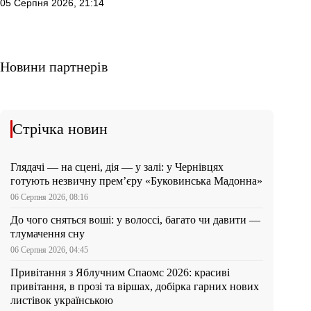
05 Серпня 2026, 21:14
Новини партнерів
Стрічка новин
Глядачі — на сцені, дія — у залі: у Чернівцях
готують незвичну прем’єру «Буковинська Мадонна»
06 Серпня 2026, 08:16
До чого сняться воші: у волоссі, багато чи давити —
тлумачення сну
06 Серпня 2026, 04:45
Привітання з Яблучним Спаомс 2026: красиві
привітання, в прозі та віршах, добірка гарних нових
листівок українською