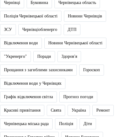
Чернівці
Буковина
Чернівецька область
Поліція Чернівецької області
Новини Чернівців
ЗСУ
Чернівціобленерго
ДТП
Відключення води
Новини Чернівецької області
"Укренерго"
Поради
Здоров'я
Прощання з загиблими захисниками
Гороскоп
Відключення води у Чернівцях
Графік відключення світла
Прогноз погоди
Красиві привітання
Свята
Україна
Ремонт
Чернівецька міська рада
Поліція
Діти