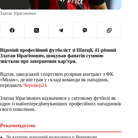
Златан Ібрагімович
Відомий професійний футболіст зі Швеції, 41-річний
Златан Ібрагімович, шокував фанатів сумною
звісткою про завершення кар’єри.
Відтак, шведський спортсмен розірвав контракт з ФК
«Мілан», де він грав у складі команди як нападник,
передають
Чернівці24.
Златан Ібрагімович відзначився у світовому футболі як
один із найнепередбачуваніших професійних нападників
свого покоління.
Рекомендуємо
Де купити хороший велосипед у Чернівцях