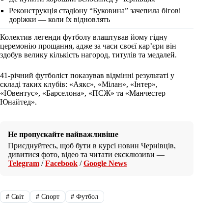
Реконструкція стадіону “Буковина” зачепила бігові
доріжки — коли їх відновлять
Колектив легенди футболу влаштував йому гідну
церемонію прощання, адже за часи своєї кар’єри він
здобув велику кількість нагород, титулів та медалей.
41-річний футболіст показував відмінні результаті у
складі таких клубів: «Аякс», «Мілан», «Інтер»,
«Ювентус», «Барселона», «ПСЖ» та «Манчестер
Юнайтед».
Не пропускайте найважливіше
Приєднуйтесь, щоб бути в курсі новин Чернівців,
дивитися фото, відео та читати ексклюзиви —
Telegram
/
Facebook
/
Google News
#
Світ
#
Спорт
#
Футбол