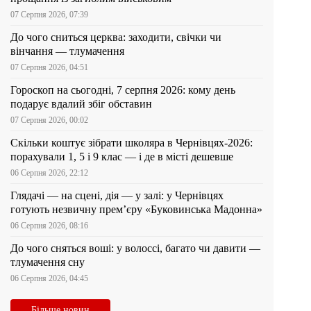
07 Серпня 2026, 07:39
До чого сниться церква: заходити, свічки чи
вінчання — тлумачення
07 Серпня 2026, 04:51
Гороскоп на сьогодні, 7 серпня 2026: кому день
подарує вдалий збіг обставин
07 Серпня 2026, 00:02
Скільки коштує зібрати школяра в Чернівцях-2026:
порахували 1, 5 і 9 клас — і де в місті дешевше
06 Серпня 2026, 22:12
Глядачі — на сцені, дія — у залі: у Чернівцях
готують незвичну прем’єру «Буковинська Мадонна»
06 Серпня 2026, 08:16
До чого сняться воші: у волоссі, багато чи давити —
тлумачення сну
06 Серпня 2026, 04:45
Більше новин