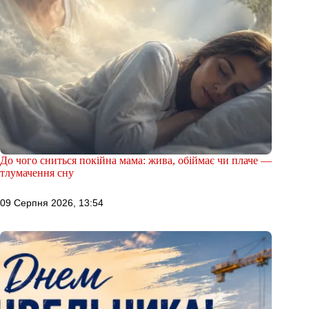
До чого сниться покійна мама: жива, обіймає чи плаче —
тлумачення сну
09 Серпня 2026, 13:54