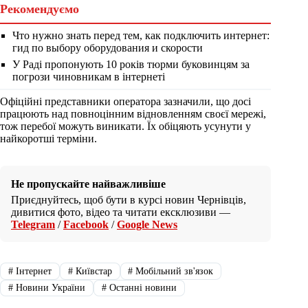
Рекомендуємо
Что нужно знать перед тем, как подключить интернет:
гид по выбору оборудования и скорости
У Раді пропонують 10 років тюрми буковинцям за
погрози чиновникам в інтернеті
Офіційні представники оператора зазначили, що досі
працюють над повноцінним відновленням своєї мережі,
тож перебої можуть виникати. Їх обіцяють усунути у
найкоротші терміни.
Не пропускайте найважливіше
Приєднуйтесь, щоб бути в курсі новин Чернівців,
дивитися фото, відео та читати ексклюзиви —
Telegram
/
Facebook
/
Google News
#
Інтернет
#
Київстар
#
Мобільний зв'язок
#
Новини України
#
Останні новини