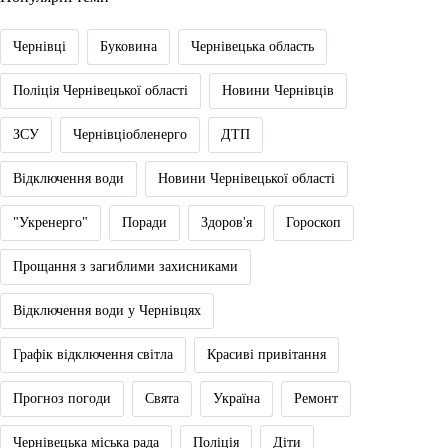
Чернівці
Буковина
Чернівецька область
Поліція Чернівецької області
Новини Чернівців
ЗСУ
Чернівціобленерго
ДТП
Відключення води
Новини Чернівецької області
"Укренерго"
Поради
Здоров'я
Гороскоп
Прощання з загиблими захисниками
Відключення води у Чернівцях
Графік відключення світла
Красиві привітання
Прогноз погоди
Свята
Україна
Ремонт
Чернівецька міська рада
Поліція
Діти